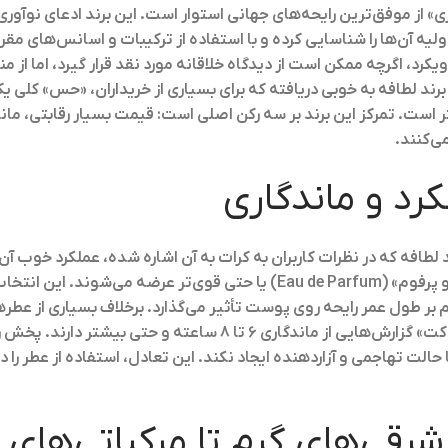
» از موفق‌ترین رایحه‌های جهانی استوار است. این برند ادعای نوآوری ا
ولیه آن‌ها را شناسایی کرده و با استفاده از ترکیبات و اسانس‌های مق
یکرد، اگرچه ممکن است از دیدگاه خلاقانه مورد نقد قرار گیرد، اما از من
د لطافه به خوبی دریافته که برای بسیاری از خریداران، «حس» کلی ی
ر است. تمرکز این برند بر سه رکن اصلی است: قیمت بسیار رقابتی، مان
ی‌کنند.
رد و ماندگاری
افه که در نظرات کاربران به کرات به آن اشاره شده، عملکرد خوب آن‌ه
بسیاری از عطرهای این برند با غلظت «ادو پرفوم» (Eau de Parfum) یا حتی قو
بر طول عمر رایحه روی پوست تأثیر می‌گذارد. برخلاف بسیاری از عطر
می‌شوند، محصولاتی مانند «رجی» یا «فاکت» گزارش‌هایی از ماندگاری ۶ ت
الت تهاجمی و آزاردهنده ایجاد نکند. این تعادل، استفاده از عطر را
شرقی‌های گرم تا مرکباتی‌های ت