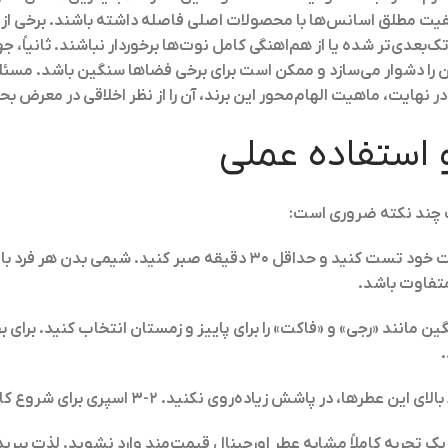
یت مطلق اسانس‌ها با محصولات اصلی فاصله داشته باشند. برخی از
 در مرحله خشک‌شدن (dry down) تک‌بعدی‌تر شده یا از هم‌اهنگی کامل نوت‌ها برخوردار نباش
ن را دشوار می‌سازد و ممکن است برای برخی فضاها سنگین باشد. مسئ
 نهایت، ماهیت الهام‌محور این برند، آن را از نظر اخلاقی در معرض بح
 استفاده عملی
یت چند نکته ضروری است:
: حتماً عطر را روی پوست خود تست کنید و حداقل ۳۰ دقیقه صبر ک
متفاوت باشد.
 مانند «رجی» و «فاکت» را برای پاییز و زمستان انتخاب کنید. برای به
.
 عطرها، در پاشش زیاده‌روی نکنید. ۲-۳ اسپری برای شروع کافی است.
ن یک تجربه کاملاً مشابه عطر اورجینال قیمت‌مند وارد نشوید. لذت ببرید