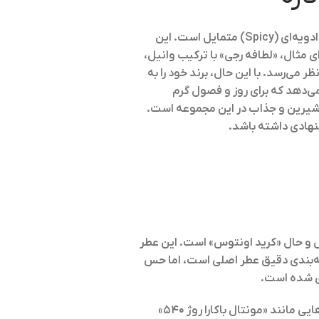
سبک غالب رایحه‌های لطافه به سمت خانواده‌های شرقی (Orientals)، کهربایی (Ambery)، چوبی (Woody) و ادویه‌ای (Spicy) متمایل است. این
ای مثال، «لطافه رجی» با ترکیب وانیل،
می‌رسد. با این حال، برند خود را به
ی‌دهد که برای روز و فصول گرم
 شیرین و جذاب در این مجموعه است.
هادی داشته باشد.
س و حال «کرید اونتوس» است. این عطر
یه‌بندی دقیق عطر اصلی است، اما حس
ری شده است.
: این عطر در دسته شرقی-ادویه‌ای با نوت برجسته زعفران و کهربا قرار می‌گیرد و اغلب با عطرهایی مانند «مونتال باکارا روژ ۵۴۰»