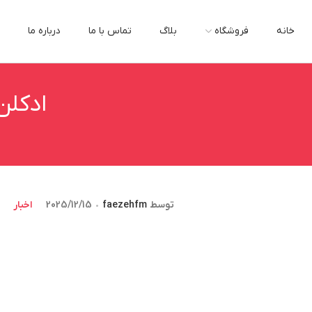
خانه
فروشگاه
بلاگ
تماس با ما
درباره ما
ادکلن
توسط
faezehfm
2025/12/15
اخبار