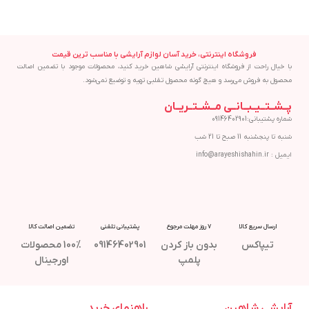
فروشگاه اینترنتی، خرید آسان لوازم آرایشی با مناسب ترین قیمت
با خیال راحت از فروشگاه اینترنتی آرایشی شاهین خرید کنید، محصولات موجود با تضمین اصالت
محصول به فروش می‌رسد و هیچ گونه محصول تقلبی تهیه و توضیع نمی‌شود.
پــشــتــیــبــانــی مــشــتــریــان
شماره پشتیبانی:09146402901
شنبه تا پنجشنبه 11 صبح تا 21 شب
ایمیل : info@arayeshishahin.ir
ارسال سریع کالا
7 روز مهلت مرجوع
پشتیبانی تلفنی
تضمین اصالت کالا
تیپاکس
بدون باز کردن
09146402901
100% محصولات
پلمپ
اورجینال
آرایشی شاهین
راهنمای خرید