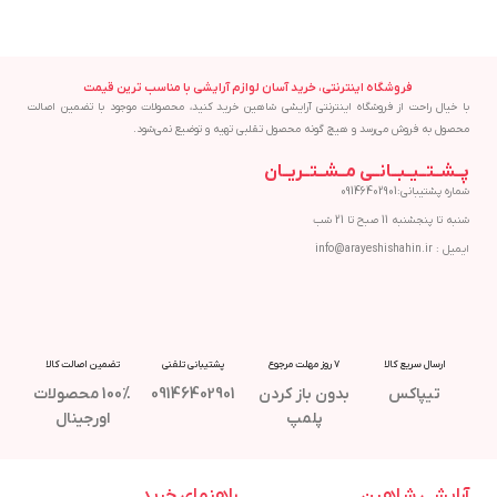
فروشگاه اینترنتی، خرید آسان لوازم آرایشی با مناسب ترین قیمت
با خیال راحت از فروشگاه اینترنتی آرایشی شاهین خرید کنید، محصولات موجود با تضمین اصالت
محصول به فروش می‌رسد و هیچ گونه محصول تقلبی تهیه و توضیع نمی‌شود.
پــشــتــیــبــانــی مــشــتــریــان
شماره پشتیبانی:09146402901
شنبه تا پنجشنبه 11 صبح تا 21 شب
ایمیل : info@arayeshishahin.ir
ارسال سریع کالا
7 روز مهلت مرجوع
پشتیبانی تلفنی
تضمین اصالت کالا
تیپاکس
بدون باز کردن
09146402901
100% محصولات
پلمپ
اورجینال
آرایشی شاهین
راهنمای خرید