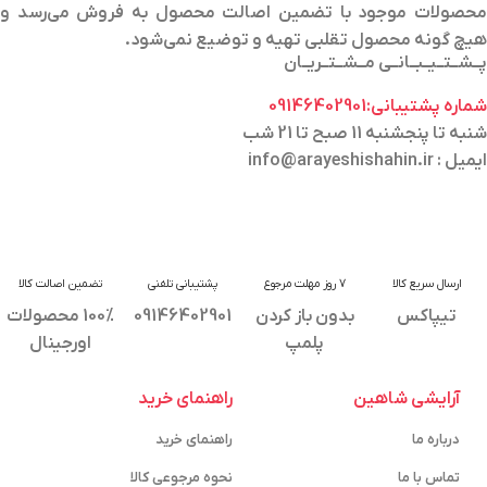
محصولات موجود با تضمین اصالت محصول به فروش می‌رسد و
هیچ گونه محصول تقلبی تهیه و توضیع نمی‌شود.
پــشــتــیــبــانــی مــشــتــریــان
شماره پشتیبانی:09146402901
شنبه تا پنجشنبه 11 صبح تا 21 شب
ایمیل : info@arayeshishahin.ir
ارسال سریع کالا
7 روز مهلت مرجوع
پشتیبانی تلفنی
تضمین اصالت کالا
تیپاکس
بدون باز کردن
09146402901
100% محصولات
پلمپ
اورجینال
آرایشی شاهین
راهنمای خرید
درباره ما
راهنمای خرید
تماس با ما
نحوه مرجوعی کالا