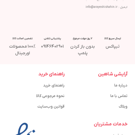
ایمیل : info@arayeshishahin.ir
ارسال سریع کالا
7 روز مهلت مرجوع
پشتیبانی تلفنی
تضمین اصالت کالا
تیپاکس
بدون باز کردن
09146402901
100% محصولات
پلمپ
اورجینال
آرایشی شاهین
راهنمای خرید
درباره ما
راهنمای خرید
تماس با ما
نحوه مرجوعی کالا
وبلاگ
قوانین وب‌سایت
خدمات مشتریان