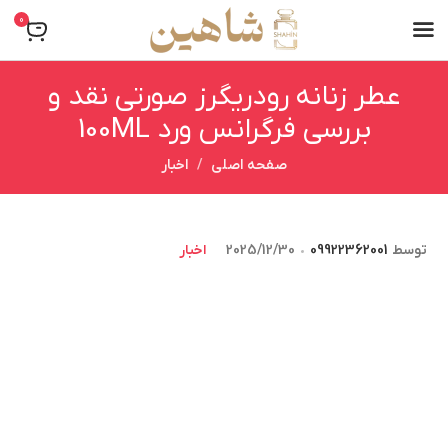
0
عطر زنانه رودریگرز صورتی نقد و
بررسی فرگرانس ورد 100ML
صفحه اصلی
اخبار
توسط
09922362001
2025/12/30
اخبار