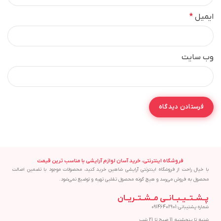
ایمیل
*
وب‌ سایت
فروشگاه اینترنتی، خرید آسان لوازم آرایشی با مناسب ترین قیمت
با خیال راحت از فروشگاه اینترنتی آرایشی شاهین خرید کنید، محصولات موجود با تضمین اصالت
محصول به فروش می‌رسد و هیچ گونه محصول تقلبی تهیه و توضیع نمی‌شود.
پــشــتــیــبــانــی مــشــتــریــان
شماره پشتیبانی:09146402901
شنبه تا پنجشنبه 11 صبح تا 21 شب