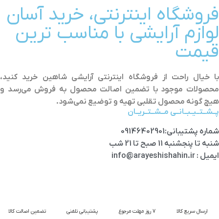
فروشگاه اینترنتی، خرید آسان
لوازم آرایشی با مناسب ترین
قیمت
با خیال راحت از فروشگاه اینترنتی آرایشی شاهین خرید کنید،
محصولات موجود با تضمین اصالت محصول به فروش می‌رسد و
هیچ گونه محصول تقلبی تهیه و توضیع نمی‌شود.
پــشــتــیــبــانــی مــشــتــریــان
شماره پشتیبانی:09146402901
شنبه تا پنجشنبه 11 صبح تا 21 شب
ایمیل : info@arayeshishahin.ir
ارسال سریع کالا
7 روز مهلت مرجوع
پشتیبانی تلفنی
تضمین اصالت کالا