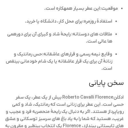
موقعیت:
این عطر بسیار همهکاره است.
استفادهٔ روزمره:
برای محل کار، دانشگاه یا خرید.
ملاقات های دوستانه:
رایحهٔ شاد و گیرای آن برای دورهمی
ها عالی است.
وقایع نیمه رسمی و قرارهای عاشقانه:
حس رمانتیک و
زنانهٔ آن برای یک قرار عاشقانه یا یک شام خودمانی بینقص
است.
سخن پایانی
ادکلن
Roberto Cavalli Florence
بیش از یک عطر، یک سفر
حسى است. این عطر برای زنانی است که رمانتیک، شاد و کمی
رویاپرداز هستند. اگر به دنبال یک رایحهٔ منحصربه فرد و عجیب و
غریب، هستید که شما را به یاد باغ های سرسبز توسکانی و عشق
های تابستانی بیندازد، Florence یک انتخاب بینظیر و مقرون به