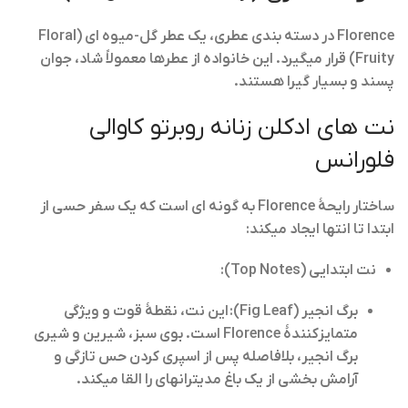
Florence در دسته بندی عطری، یک
عطر گل-میوه ای (Floral
Fruity)
قرار میگیرد. این خانواده از عطرها معمولاً شاد، جوان
پسند و بسیار گیرا هستند.
نت های ادکلن زنانه روبرتو کاوالی
فلورانس
ساختار رایحهٔ Florence به گونه ای است که یک سفر حسی از
ابتدا تا انتها ایجاد میکند:
نت ابتدایی (Top Notes):
برگ انجیر (Fig Leaf):
این نت، نقطهٔ قوت و ویژگی
متمایزکنندهٔ Florence است. بوی سبز، شیرین و شیری
برگ انجیر، بلافاصله پس از اسپری کردن حس تازگی و
آرامش بخشی از یک باغ مدیترانهای را القا میکند.