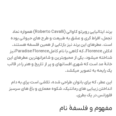
برند ایتالیایی روبرتو کاوالی (Roberto Cavalli) همواره نماد
تجمل، افراط گری و عشق به طبیعت و طرح های حیوانی بوده
است. عطرهای این برند نیز بازتابی از همین فلسفه هستند.
ادکلن
Florence
، که گاهی با نام کامل
Paradise Florence
نیز
شناخته میشود، یکی از محبوبترین و شاعرانهترین عطرهای این
خانهٔ مد است که شهری افسانهای و پر از تاریخ و هنر را در قالب
یک رایحه به تصویر میکشد.
این عطر، که برای بانوان طراحی شده، تلاشی است برای به دام
انداختن زیبایی های رمانتیک، شکوه معماری و باغ های سرسبز
فلورانس در یک بطری.
مفهوم و فلسفهٔ نام