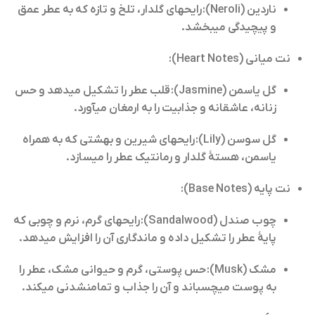
ناردین (Neroli):
رایحهای گلدار، تلخ و تازه که به عطر عمق
و پیچیدگی میبخشد.
نت میانی (Heart Notes):
گل یاسمن (Jasmine):
قلب عطر را تشکیل میدهد و حس
زنانه، عاشقانه و جذابیت را به ارمغان میآورد.
گل سوسن (Lily):
رایحهای شیرین و بهشتی که به همراه
یاسمن، هستهٔ گلدار و رمانتیک عطر را میسازد.
نت پایه (Base Notes):
چوب صندل (Sandalwood):
رایحهای گرم، نرم و چوبی که
پایهٔ عطر را تشکیل داده و ماندگاری آن را افزایش میدهد.
مشک (Musk):
حس پوستی، گرم و حیوانی مشک، عطر را
به پوست میچسباند و آن را جذاب و تمامنشدنی میکند.