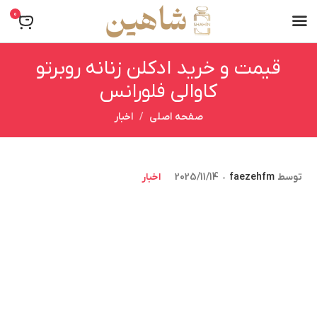
0
قیمت و خرید ادکلن زنانه روبرتو
کاوالی فلورانس
صفحه اصلی
اخبار
توسط
faezehfm
2025/11/14
اخبار