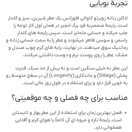
تجربهٔ بویایی
ادکلن زنانه روبرتو کاوالی فلورانس یک عطر
شیرین، سبز و گلدار
است. رایحهٔ منحصربه فرد برگ انجیر در همان اول کار توجه را
جلب میکند و حسابی متمایز است. سپس رایحه های گلدار
یاسمن و سوسن ظاهر میشوند و عطر را به سمت حسابی زنانه و
رمانتیک سوق میدهند. در نهایت، پایه های گرم چوب صندل و
مشک، عطر را روی پوست نرم و دوست داشتنی میکنند.
این عطر نه خیلی سنگین است و نه بیش از حد سبک. قدرت
پخش (Sillage) و ماندگاری (Longevity) آن در سطح متوسط رو
به خوبی قرار دارد و برای استفاده در طول روز عالی است.
مناسب برای چه فصلی و چه موقعیتی؟
فصل:
بهترین زمان برای استفاده از این عطر
بهار و تابستان
است. رایحهٔ تازه و میوه ای آن کاملاً با هوای گرم و آفتابی
همخوانی دارد.