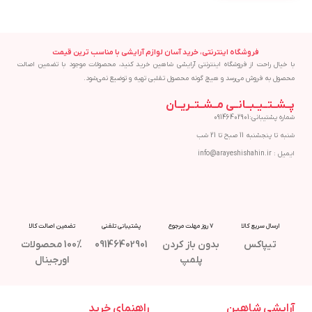
فروشگاه اینترنتی، خرید آسان لوازم آرایشی با مناسب ترین قیمت
با خیال راحت از فروشگاه اینترنتی آرایشی شاهین خرید کنید، محصولات موجود با تضمین اصالت
محصول به فروش می‌رسد و هیچ گونه محصول تقلبی تهیه و توضیع نمی‌شود.
پــشــتــیــبــانــی مــشــتــریــان
شماره پشتیبانی:09146402901
شنبه تا پنجشنبه 11 صبح تا 21 شب
ایمیل : info@arayeshishahin.ir
ارسال سریع کالا
7 روز مهلت مرجوع
پشتیبانی تلفنی
تضمین اصالت کالا
تیپاکس
بدون باز کردن
09146402901
100% محصولات
پلمپ
اورجینال
آرایشی شاهین
راهنمای خرید