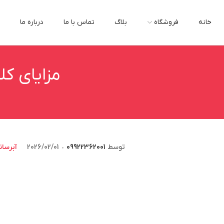
خانه
فروشگاه
بلاگ
تماس با ما
درباره ما
مزایای ک
توسط
09922362001
2026/02/01
آبرسا