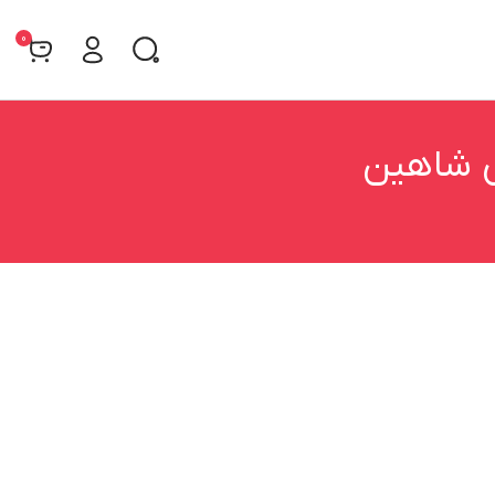
0
ی شاهین