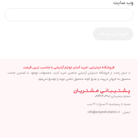
وب‌ سایت
فروشگاه اینترنتی، خرید آسان لوازم آرایشی با مناسب ترین قیمت
با خیال راحت از فروشگاه اینترنتی آرایشی شاهین خرید کنید، محصولات موجود با تضمین اصالت
محصول به فروش می‌رسد و هیچ گونه محصول تقلبی تهیه و توضیع نمی‌شود.
پــشــتــیــبــانــی مــشــتــریــان
شماره پشتیبانی:09146402901
شنبه تا پنجشنبه 11 صبح تا 21 شب
ایمیل : info@arayeshishahin.ir