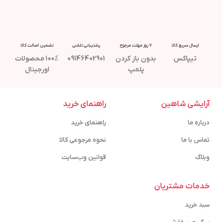
ارسال سریع کالا
7 روز مهلت مرجوع
پشتیبانی تلفنی
تضمین اصالت کالا
تیپاکس
بدون باز کردن
09146402901
100% محصولات
پلمپ
اورجینال
آرایشی شاهین
راهنمای خرید
درباره ما
راهنمای خرید
تماس با ما
نحوه مرجوعی کالا
وبلاگ
قوانین وب‌سایت
خدمات مشتریان
سبد خرید