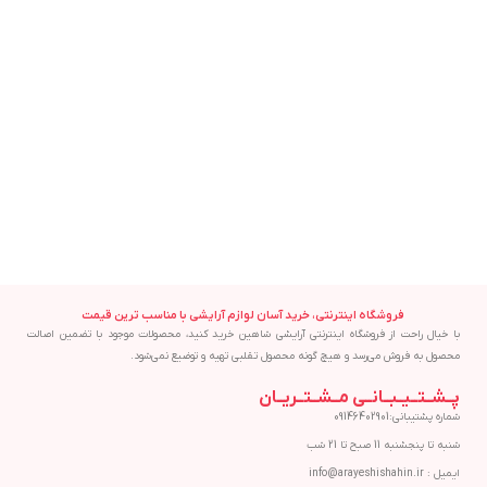
ژل شوینده پوست نرمال روبه چرب
افزودن به سبد خرید
سراوی اصل CeraVe Foaming Gel
Cleanser 236ML
CeraVe
3,180,000
تومان
فروشگاه اینترنتی، خرید آسان لوازم آرایشی با مناسب ترین قیمت
با خیال راحت از فروشگاه اینترنتی آرایشی شاهین خرید کنید، محصولات موجود با تضمین اصالت
محصول به فروش می‌رسد و هیچ گونه محصول تقلبی تهیه و توضیع نمی‌شود.
پــشــتــیــبــانــی مــشــتــریــان
شماره پشتیبانی:09146402901
شنبه تا پنجشنبه 11 صبح تا 21 شب
ایمیل : info@arayeshishahin.ir