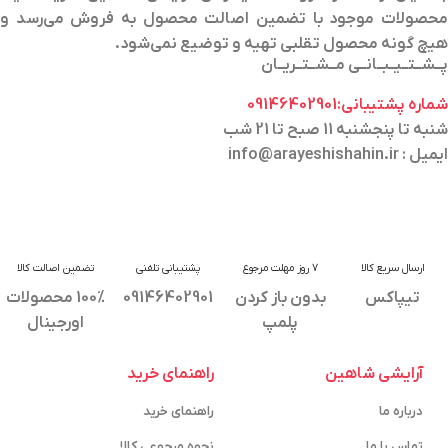
محصولات موجود با تضمین اصالت محصول به فروش می‌رسد و
هیچ گونه محصول تقلبی تهیه و توضیع نمی‌شود.
پــشــتــیــبــانــی مــشــتــریــان
شماره پشتیبانی:09146402901
شنبه تا پنجشنبه 11 صبح تا 21 شب
ایمیل : info@arayeshishahin.ir
ارسال سریع کالا
7 روز مهلت مرجوع
پشتیبانی تلفنی
تضمین اصالت کالا
تیپاکس
بدون باز کردن
09146402901
100% محصولات
پلمپ
اورجینال
آرایشی شاهین
راهنمای خرید
درباره ما
راهنمای خرید
تماس با ما
نحوه مرجوعی کالا