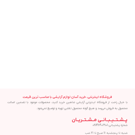
بالم لب وانیلی ایوروژه اصل Yves
افزودن به سبد خرید
Rocher Lip Balm Vanille 4.8g
Yves Rocher
438,000
تومان
فروشگاه اینترنتی، خرید آسان لوازم آرایشی با مناسب ترین قیمت
با خیال راحت از فروشگاه اینترنتی آرایشی شاهین خرید کنید، محصولات موجود با تضمین اصالت
محصول به فروش می‌رسد و هیچ گونه محصول تقلبی تهیه و توضیع نمی‌شود.
پــشــتــیــبــانــی مــشــتــریــان
شماره پشتیبانی:09146402901
شنبه تا پنجشنبه 11 صبح تا 21 شب