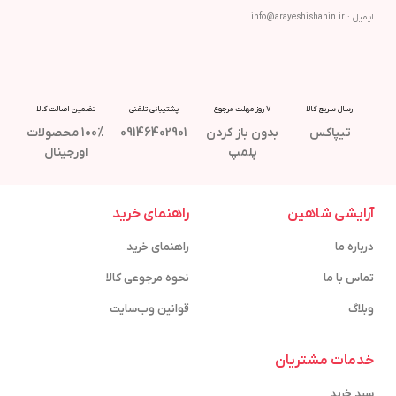
ایمیل : info@arayeshishahin.ir
ارسال سریع کالا
7 روز مهلت مرجوع
پشتیبانی تلفنی
تضمین اصالت کالا
تیپاکس
بدون باز کردن
09146402901
100% محصولات
پلمپ
اورجینال
آرایشی شاهین
راهنمای خرید
درباره ما
راهنمای خرید
تماس با ما
نحوه مرجوعی کالا
وبلاگ
قوانین وب‌سایت
خدمات مشتریان
سبد خرید