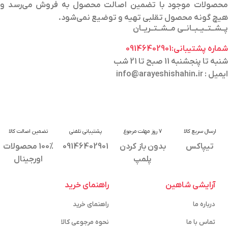
محصولات موجود با تضمین اصالت محصول به فروش می‌رسد و
هیچ گونه محصول تقلبی تهیه و توضیع نمی‌شود.
پــشــتــیــبــانــی مــشــتــریــان
شماره پشتیبانی:09146402901
شنبه تا پنجشنبه 11 صبح تا 21 شب
ایمیل : info@arayeshishahin.ir
ارسال سریع کالا
7 روز مهلت مرجوع
پشتیبانی تلفنی
تضمین اصالت کالا
تیپاکس
بدون باز کردن
09146402901
100% محصولات
پلمپ
اورجینال
آرایشی شاهین
راهنمای خرید
درباره ما
راهنمای خرید
تماس با ما
نحوه مرجوعی کالا