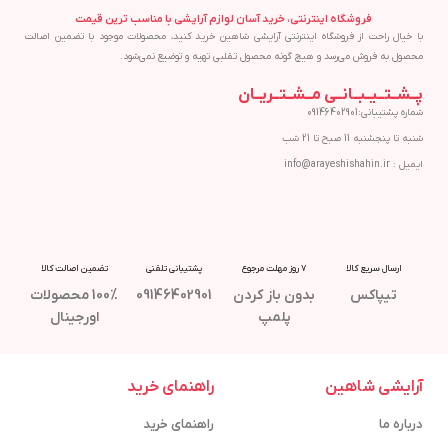
فروشگاه اینترنتی، خرید آسان لوازم آرایشی با مناسب ترین قیمت
با خیال راحت از فروشگاه اینترنتی آرایشی شاهین خرید کنید، محصولات موجود با تضمین اصالت
محصول به فروش می‌رسد و هیچ گونه محصول تقلبی تهیه و توضیع نمی‌شود.
پــشــتــیــبــانــی مــشــتــریــان
شماره پشتیبانی:09146402901
شنبه تا پنجشنبه 11 صبح تا 21 شب
ایمیل : info@arayeshishahin.ir
ارسال سریع کالا
7 روز مهلت مرجوع
پشتیبانی تلفنی
تضمین اصالت کالا
تیپاکس
بدون باز کردن
09146402901
100% محصولات
پلمپ
اورجینال
آرایشی شاهین
راهنمای خرید
درباره ما
راهنمای خرید