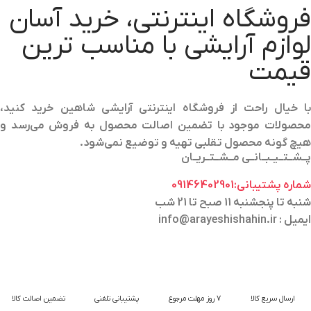
فروشگاه اینترنتی، خرید آسان
لوازم آرایشی با مناسب ترین
قیمت
با خیال راحت از فروشگاه اینترنتی آرایشی شاهین خرید کنید،
محصولات موجود با تضمین اصالت محصول به فروش می‌رسد و
هیچ گونه محصول تقلبی تهیه و توضیع نمی‌شود.
پــشــتــیــبــانــی مــشــتــریــان
شماره پشتیبانی:09146402901
شنبه تا پنجشنبه 11 صبح تا 21 شب
ایمیل : info@arayeshishahin.ir
ارسال سریع کالا
7 روز مهلت مرجوع
پشتیبانی تلفنی
تضمین اصالت کالا