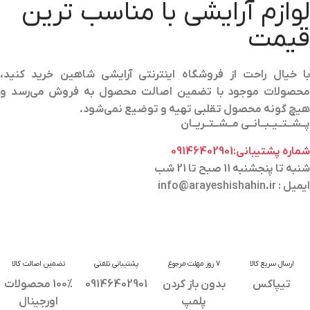
لوازم آرایشی با مناسب ترین
قیمت
با خیال راحت از فروشگاه اینترنتی آرایشی شاهین خرید کنید،
محصولات موجود با تضمین اصالت محصول به فروش می‌رسد و
هیچ گونه محصول تقلبی تهیه و توضیع نمی‌شود.
پــشــتــیــبــانــی مــشــتــریــان
شماره پشتیبانی:09146402901
شنبه تا پنجشنبه 11 صبح تا 21 شب
ایمیل : info@arayeshishahin.ir
ارسال سریع کالا
7 روز مهلت مرجوع
پشتیبانی تلفنی
تضمین اصالت کالا
تیپاکس
بدون باز کردن
09146402901
100% محصولات
پلمپ
اورجینال