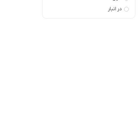
در انبار
سرم دور چشم
افزودن به 
llagen Eye
IS-Y
m 10ML
,220,000