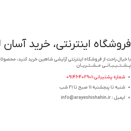
فروشگاه اینترنتی، خرید آسان 
با خیال راحت از فروشگاه اینترنتی آرایشی شاهین خرید کنید، محص
پــشــتــیــبــانــی مــشــتــریــان
شماره پشتیبانی:09146402901
شنبه تا پنجشنبه 11 صبح تا 21 شب
ایمیل : info@arayeshishahin.ir