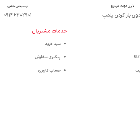
7 روز مهلت مرجوع
پشتیبانی تلفنی
ون باز کردن پلمپ
09146402901
خدمات مشتریان
سبد خرید
الا
پیگیری سفارش
یت
حساب کاربری