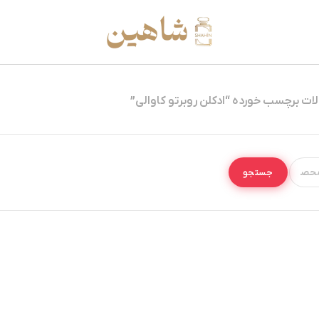
ت برچسب خورده “ادکلن روبرتو کاوالی”
جستجو