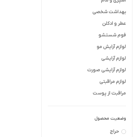
اسپری و مام
بهداشت شخصی
عطر و ادکلن
فوم شستشو
لوازم آرایش مو
ادکلن زنانه او
افزودن به 
لوازم آرایشی
کاوالی فلو
alli Florence
 Cavalli
لوازم آرایشی صورت
5ML
2,700,000
لوازم مراقبتی
مراقبت از پوست
وضعیت محصول
حراج