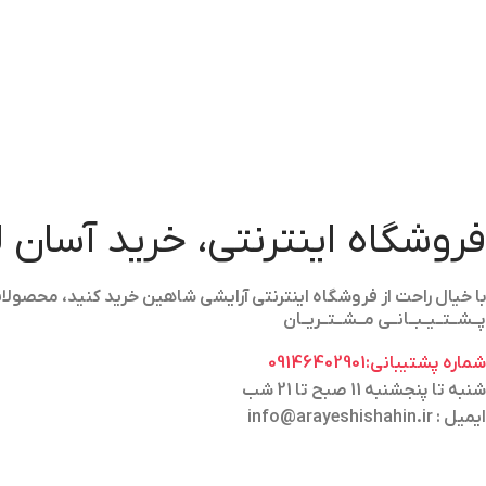
فروشگاه اینترنتی، خرید آسان 
با خیال راحت از فروشگاه اینترنتی آرایشی شاهین خرید کنید، محص
پــشــتــیــبــانــی مــشــتــریــان
شماره پشتیبانی:09146402901
شنبه تا پنجشنبه 11 صبح تا 21 شب
ایمیل : info@arayeshishahin.ir