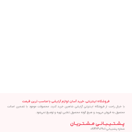
فروشگاه اینترنتی، خرید آسان لوازم آرایشی با مناسب ترین قیمت
با خیال راحت از فروشگاه اینترنتی آرایشی شاهین خرید کنید، محصولات موجود با تضمین اصالت
محصول به فروش می‌رسد و هیچ گونه محصول تقلبی تهیه و توضیع نمی‌شود.
پــشــتــیــبــانــی مــشــتــریــان
شماره پشتیبانی:09146402901