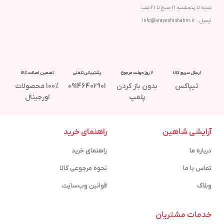
شنبه تا پنجشنبه 11 صبح تا 21 شب
ایمیل : info@arayeshishahin.ir
ارسال سریع کالا
7 روز مهلت مرجوع
پشتیبانی تلفنی
تضمین اصالت کالا
تیپاکس
بدون باز کردن
09146402901
100% محصولات
پلمپ
اورجینال
آرایشی شاهین
راهنمای خرید
درباره ما
راهنمای خرید
تماس با ما
نحوه مرجوعی کالا
وبلاگ
قوانین وب‌سایت
خدمات مشتریان