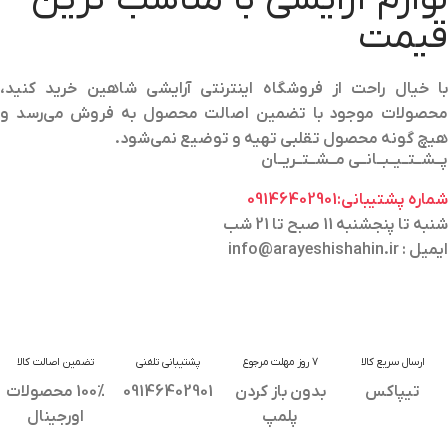
قیمت
با خیال راحت از فروشگاه اینترنتی آرایشی شاهین خرید کنید،
محصولات موجود با تضمین اصالت محصول به فروش می‌رسد و
هیچ گونه محصول تقلبی تهیه و توضیع نمی‌شود.
پــشــتــیــبــانــی مــشــتــریــان
شماره پشتیبانی:09146402901
شنبه تا پنجشنبه 11 صبح تا 21 شب
ایمیل : info@arayeshishahin.ir
ارسال سریع کالا
7 روز مهلت مرجوع
پشتیبانی تلفنی
تضمین اصالت کالا
تیپاکس
بدون باز کردن
09146402901
100% محصولات
پلمپ
اورجینال