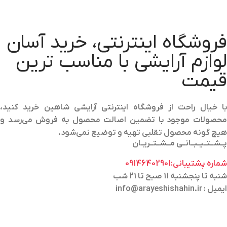
فروشگاه اینترنتی، خرید آسان
لوازم آرایشی با مناسب ترین
قیمت
با خیال راحت از فروشگاه اینترنتی آرایشی شاهین خرید کنید،
محصولات موجود با تضمین اصالت محصول به فروش می‌رسد و
هیچ گونه محصول تقلبی تهیه و توضیع نمی‌شود.
پــشــتــیــبــانــی مــشــتــریــان
شماره پشتیبانی:09146402901
شنبه تا پنجشنبه 11 صبح تا 21 شب
ایمیل : info@arayeshishahin.ir