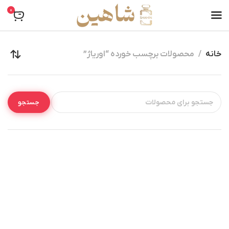
0
خانه
محصولات برچسب خورده “اوریاژ”
جستجو