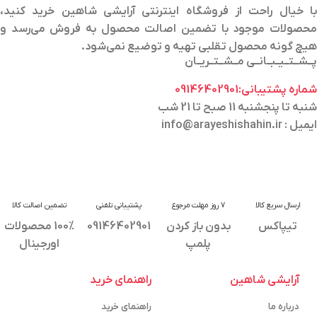
با خیال راحت از فروشگاه اینترنتی آرایشی شاهین خرید کنید،
محصولات موجود با تضمین اصالت محصول به فروش می‌رسد و
هیچ گونه محصول تقلبی تهیه و توضیع نمی‌شود.
پــشــتــیــبــانــی مــشــتــریــان
شماره پشتیبانی:09146402901
شنبه تا پنجشنبه 11 صبح تا 21 شب
ایمیل : info@arayeshishahin.ir
ارسال سریع کالا
7 روز مهلت مرجوع
پشتیبانی تلفنی
تضمین اصالت کالا
تیپاکس
بدون باز کردن
09146402901
100% محصولات
پلمپ
اورجینال
آرایشی شاهین
راهنمای خرید
درباره ما
راهنمای خرید