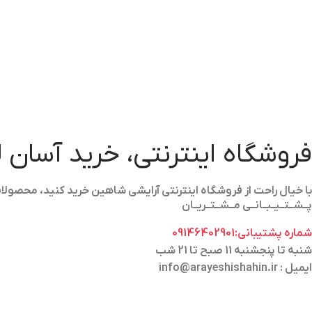
فروشگاه اینترنتی، خرید آسان 
با خیال راحت از فروشگاه اینترنتی آرایشی شاهین خرید کنید، محص
پــشــتــیــبــانــی مــشــتــریــان
شماره پشتیبانی:09146402901
شنبه تا پنجشنبه 11 صبح تا 21 شب
ایمیل : info@arayeshishahin.ir