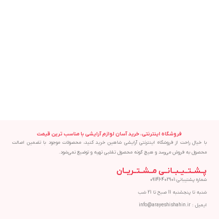
ریمل سوپر لش دی ام جی ام اصل DM
افزودن به سبد خرید
GM Super Lash Mascara 12ML
DM GM
1,485,000
تومان
فروشگاه اینترنتی، خرید آسان لوازم آرایشی با مناسب ترین قیمت
با خیال راحت از فروشگاه اینترنتی آرایشی شاهین خرید کنید، محصولات موجود با تضمین اصالت
محصول به فروش می‌رسد و هیچ گونه محصول تقلبی تهیه و توضیع نمی‌شود.
پــشــتــیــبــانــی مــشــتــریــان
شماره پشتیبانی:09146402901
شنبه تا پنجشنبه 11 صبح تا 21 شب
ایمیل : info@arayeshishahin.ir