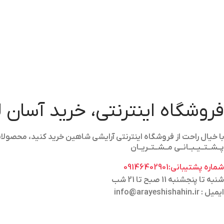
فروشگاه اینترنتی، خرید آسان 
با خیال راحت از فروشگاه اینترنتی آرایشی شاهین خرید کنید، محص
پــشــتــیــبــانــی مــشــتــریــان
شماره پشتیبانی:09146402901
شنبه تا پنجشنبه 11 صبح تا 21 شب
ایمیل : info@arayeshishahin.ir