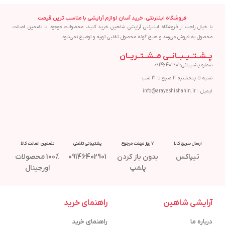
فروشگاه اینترنتی، خرید آسان لوازم آرایشی با مناسب ترین قیمت
با خیال راحت از فروشگاه اینترنتی آرایشی شاهین خرید کنید، محصولات موجود با تضمین اصالت
محصول به فروش می‌رسد و هیچ گونه محصول تقلبی تهیه و توضیع نمی‌شود.
پــشــتــیــبــانــی مــشــتــریــان
شماره پشتیبانی:09146402901
شنبه تا پنجشنبه 11 صبح تا 21 شب
ایمیل : info@arayeshishahin.ir
ارسال سریع کالا
7 روز مهلت مرجوع
پشتیبانی تلفنی
تضمین اصالت کالا
تیپاکس
بدون باز کردن
09146402901
100% محصولات
پلمپ
اورجینال
آرایشی شاهین
راهنمای خرید
درباره ما
راهنمای خرید