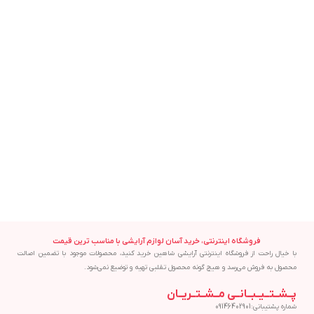
فروشگاه اینترنتی، خرید آسان لوازم آرایشی با مناسب ترین قیمت
با خیال راحت از فروشگاه اینترنتی آرایشی شاهین خرید کنید، محصولات موجود با تضمین اصالت
محصول به فروش می‌رسد و هیچ گونه محصول تقلبی تهیه و توضیع نمی‌شود.
پــشــتــیــبــانــی مــشــتــریــان
شماره پشتیبانی:09146402901