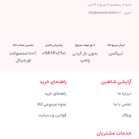
شنبه تا پنجشنبه 11 صبح تا 21 شب
ایمیل : info@arayeshishahin.ir
ارسال سریع کالا
7 روز مهلت مرجوع
پشتیبانی تلفنی
تضمین اصالت کالا
تیپاکس
بدون باز کردن
09146402901
100% محصولات
پلمپ
اورجینال
آرایشی شاهین
راهنمای خرید
درباره ما
راهنمای خرید
تماس با ما
نحوه مرجوعی کالا
وبلاگ
قوانین وب‌سایت
خدمات مشتریان