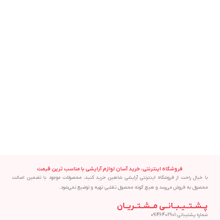
فروشگاه اینترنتی، خرید آسان لوازم آرایشی با مناسب ترین قیمت
با خیال راحت از فروشگاه اینترنتی آرایشی شاهین خرید کنید، محصولات موجود با تضمین اصالت
محصول به فروش می‌رسد و هیچ گونه محصول تقلبی تهیه و توضیع نمی‌شود.
پــشــتــیــبــانــی مــشــتــریــان
شماره پشتیبانی:09146402901