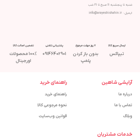
شنبه تا پنجشنبه 11 صبح تا 21 شب
ایمیل : info@arayeshishahin.ir
ارسال سریع کالا
7 روز مهلت مرجوع
پشتیبانی تلفنی
تضمین اصالت کالا
تیپاکس
بدون باز کردن
09146402901
100% محصولات
پلمپ
اورجینال
آرایشی شاهین
راهنمای خرید
درباره ما
راهنمای خرید
تماس با ما
نحوه مرجوعی کالا
وبلاگ
قوانین وب‌سایت
خدمات مشتریان