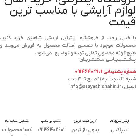
لوازم آرایشی با مناسب ترین
قیمت
با خیال راحت از فروشگاه اینترنتی آرایشی شاهین خرید کنید،
محصولات موجود با تضمین اصالت محصول به فروش می‌رسد و
هیچ گونه محصول تقلبی تهیه و توضیع نمی‌شود.
پــشــتــیــبــانــی مــشــتــریــان
شماره پشتیبانی:09146402901
شنبه تا پنجشنبه 11 صبح تا 21 شب
ایمیل : info@arayeshishahin.ir
ارسال سریع کالا
7 روز مهلت مرجوع
پشتیبانی تلفنی
تضمین اصالت کالا
تیپاکس
بدون باز کردن
09146402901
100% محصولات