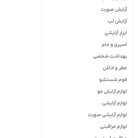
آرایش صورت
آرایش لب
ابزار آرایشی
اسپری و مام
پرایمر زیر آرا
افزودن به 
بهداشت شخصی
فینیش مات گ
عطر و ادکلن
hoto Finish
RINI
Base 20ML
338,000
فوم شستشو
لوازم آرایش مو
لوازم آرایشی
لوازم آرایشی صورت
لوازم مراقبتی