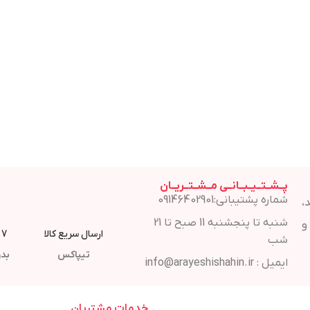
پــشــتــیــبــانــی مــشــتــریــان
شماره پشتیبانی:09146402901
،
شنبه تا پنجشنبه 11 صبح تا 21
و
ارسال سریع کالا
7 روز مهلت مرجوع
شب
تیپاکس
بدو
ایمیل : info@arayeshishahin.ir
خدمات مشتریان