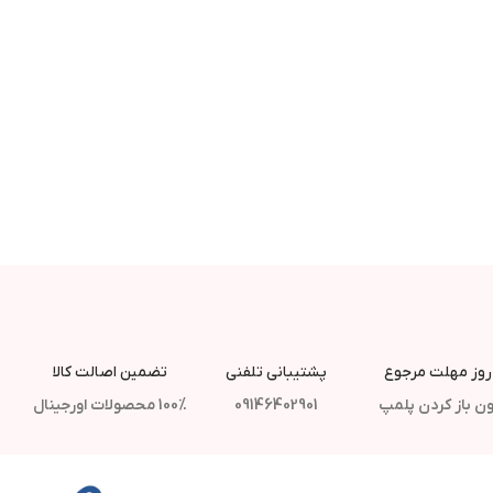
پشتیبانی تلفنی
تضمین اصالت کالا
ن باز کردن پلمپ
09146402901
100% محصولات اورجینال