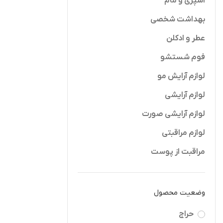
اسپری و مام
بهداشت شخصی
عطر و ادکلن
فوم شستشو
لوازم آرایش مو
ژل سوپر لیف
افزودن به 
لوازم آرایشی
SUPER LIFT
pini
لوازم آرایشی صورت
3G
355,000
لوازم مراقبتی
مراقبت از پوست
وضعیت محصول
حراج