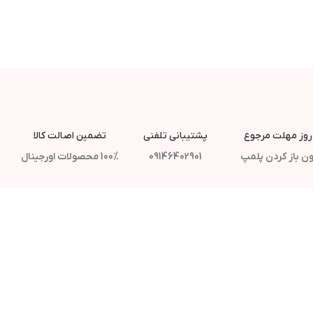
پشتیبانی تلفنی
تضمین اصالت کالا
ن باز کردن پلمپ
09146402901
100% محصولات اورجینال