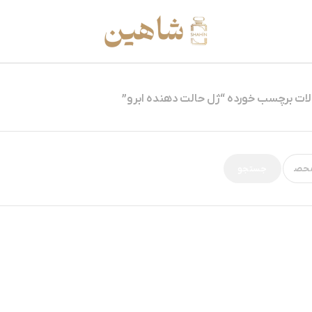
ت برچسب خورده “ژل حالت دهنده ابرو”
جستجو