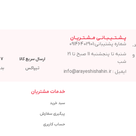
پــشــتــیــبــانــی مــشــتــریــان
شماره پشتیبانی:09146402901
،
شنبه تا پنجشنبه 11 صبح تا 21
و
ارسال سریع کالا
7 روز مهلت مرجوع
شب
تیپاکس
بدو
ایمیل : info@arayeshishahin.ir
خدمات مشتریان
سبد خرید
پیگیری سفارش
حساب کاربری