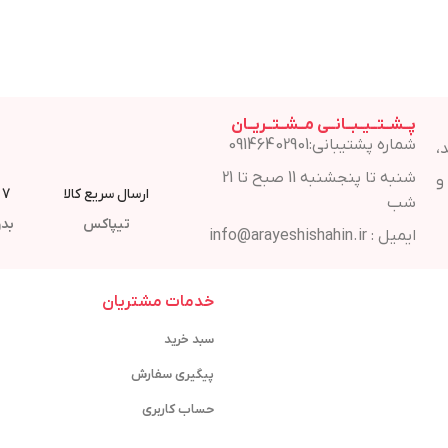
پــشــتــیــبــانــی مــشــتــریــان
شماره پشتیبانی:09146402901
،
شنبه تا پنجشنبه 11 صبح تا 21
و
ارسال سریع کالا
7 روز مهلت مرجوع
شب
تیپاکس
بدو
ایمیل : info@arayeshishahin.ir
خدمات مشتریان
سبد خرید
پیگیری سفارش
حساب کاربری