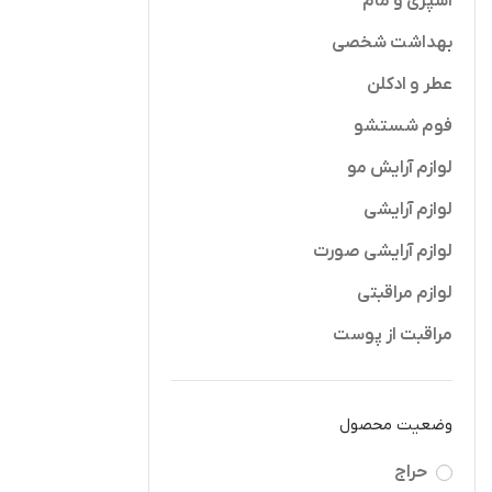
اسپری و مام
بهداشت شخصی
عطر و ادکلن
فوم شستشو
لوازم آرایش مو
کرم مرطوب کن
افزودن به 
لوازم آرایشی
چند منظوره 
ltipurpose
iven
لوازم آرایشی صورت
 300ML
,610,000
لوازم مراقبتی
مراقبت از پوست
وضعیت محصول
حراج