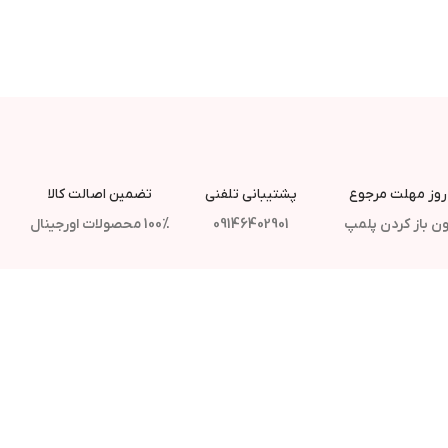
پشتیبانی تلفنی
تضمین اصالت کالا
ن باز کردن پلمپ
09146402901
100% محصولات اورجینال