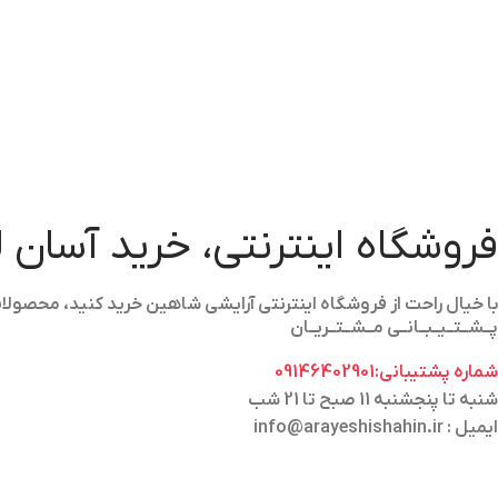
فروشگاه اینترنتی، خرید آسان 
با خیال راحت از فروشگاه اینترنتی آرایشی شاهین خرید کنید، محص
پــشــتــیــبــانــی مــشــتــریــان
شماره پشتیبانی:09146402901
شنبه تا پنجشنبه 11 صبح تا 21 شب
ایمیل : info@arayeshishahin.ir