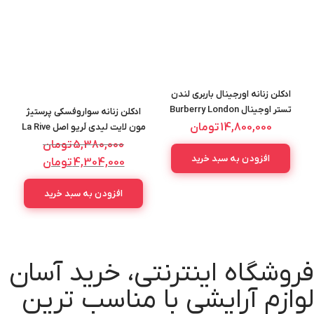
ادکلن زنانه اورجینال باربری لندن
تستر اوجینال Burberry London
ادکلن زنانه سواروفسکی پرستیژ
WOMEN EDP 100ML
14,800,000
تومان
مون لایت لیدی لَریو اصل La Rive
l
Perestige Moon Light Lady
5,380,000
تومان
75ML
افزودن به سبد خرید
4,304,000
تومان
افزودن به سبد خرید
فروشگاه اینترنتی، خرید آسان
لوازم آرایشی با مناسب ترین