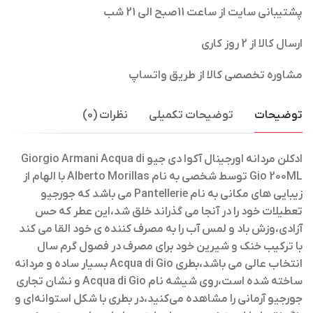
پشتیبانی سایت از ساعت 11صبح الی 21 شب
ارسال کالا از 2 روز کاری
مشاوره تخصصی کالا از طریق واتساپ
توضیحات
توضیحات تکمیلی
نظرات (0)
ادکلن مردانه اورجینال آکوا دی جیو Giorgio Armani Acqua di
Gio 200ML
توسط شخصی به نام Alberto Morillas با الهام از
زیبایی های مکانی به نام Pantellerie می باشد که جورجیو
تعطیلات خود را در آنجا می گذراند خلق شد،این عطر که حس
آزادی،وزش باد و لمس آب را به مصرف کننده ی خود القا می کند
با ترکیب خنک و شیرین خود برای مصرف در فصول گرم سال
انتخاب عالی می باشد،بطری Acqua di Gio بسیار ساده و مردانه
ساخته شده است،روی شیشه نام Acqua di Gio و نشان تجاری
جورجیو آرمانی را مشاهده می‌کنید،در بطری با شکل استوانه‌ای و