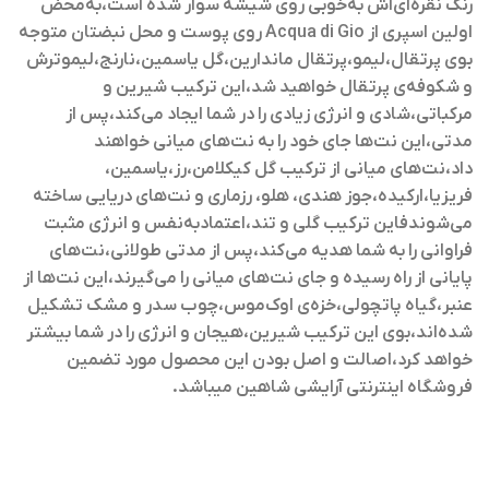
رنگ نقره‌ای‌اش به‌خوبی روی شیشه سوار شده است،به‌محض
اولین اسپری از Acqua di Gio روی پوست و محل نبضتان متوجه
بوی پرتقال،لیمو،پرتقال ماندارین،گل یاسمین،نارنج،لیموترش
و شکوفه‌ی پرتقال خواهید شد،این ترکیب شیرین و
مرکباتی،شادی و انرژی زیادی را در شما ایجاد می‌کند،پس از
مدتی،این نت‌ها جای خود را به نت‌های میانی خواهند
داد،نت‌های میانی از ترکیب گل کیکلامن،رز،یاسمین،
فریزیا،ارکیده،جوز هندی، هلو، رزماری و نت‌های دریایی ساخته
می‌شوندفاین ترکیب گلی و تند،اعتمادبه‌نفس و انرژی مثبت
فراوانی را به شما هدیه می‌کند،پس از مدتی طولانی،نت‌های
پایانی از راه رسیده و جای نت‌های میانی را می‌گیرند،این نت‌ها از
عنبر،گیاه پاتچولی،خزه‌ی اوک‌موس،چوب سدر و مشک تشکیل
شده‌اند،بوی این ترکیب شیرین،هیجان و انرژی را در شما بیشتر
خواهد کرد،اصالت و اصل بودن این محصول مورد تضمین
فروشگاه اینترنتی آرایشی شاهین میباشد.