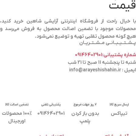
قیمت
با خیال راحت از فروشگاه اینترنتی آرایشی شاهین خرید کنید،
محصولات موجود با تضمین اصالت محصول به فروش می‌رسد و
هیچ گونه محصول تقلبی تهیه و توضیع نمی‌شود.
پــشــتــیــبــانــی مــشــتــریــان
شماره پشتیبانی:09146402901
شنبه تا پنجشنبه 11 صبح تا 21 شب
ایمیل : info@arayeshishahin.ir
ارسال سریع کالا
7 روز مهلت مرجوع
پشتیبانی تلفنی
تضمین اصالت کالا
تیپاکس
بدون باز کردن
09146402901
100% محصولات
پلمپ
اورجینال