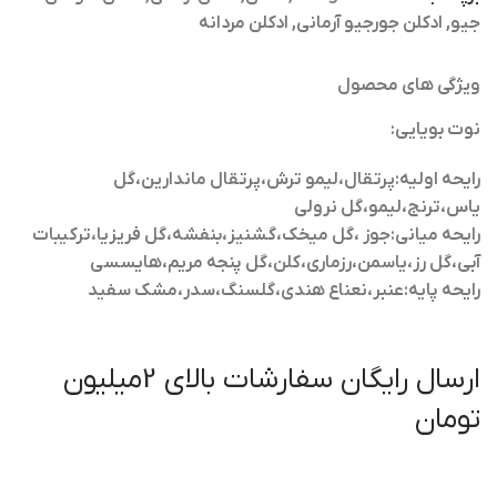
جیو
,
ادکلن جورجیو آرمانی
,
ادکلن مردانه
ویژگی های محصول
نوت بویایی:
رایحه اولیه:پرتقال،لیمو ترش،پرتقال ماندارین،گل
یاس،ترنج،لیمو،گل نرولی
رایحه میانی:جوز ،گل میخک،گشنیز،بنفشه،گل فریزیا،ترکیبات
آبی،گل رز،یاسمن،رزماری،کلن،گل پنجه مریم،هایسسی
رایحه پایه:عنبر،نعناع هندی،گلسنگ،سدر،مشک سفید
ارسال رایگان سفارشات بالای 2میلیون
تومان