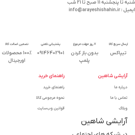
شنبه تا پنجشنبه 11 صبح تا 21 شب
ایمیل : info@arayeshishahin.ir
ارسال سریع کالا
7 روز مهلت مرجوع
پشتیبانی تلفنی
تضمین اصالت کالا
تیپاکس
بدون باز کردن
09146402901
100% محصولات
پلمپ
اورجینال
آرایشی شاهین
راهنمای خرید
درباره ما
راهنمای خرید
تماس با ما
نحوه مرجوعی کالا
وبلاگ
قوانین وب‌سایت
آرایشی شاهین
در شبکه های اجتماعی