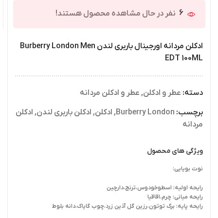
6
نفر در حال مشاهده محصول هستند!
ادکلن مردانه اورجینال باربری لندن Burberry London Men
EDT 100ML
دسته:
عطر و ادکلن
,
عطر و ادکلن مردانه
برچسب:
Burberry London
,
ادکلن
,
ادکلن باربری لندن
,
ادکلن
مردانه
ویژگی های محصول
نوت بویایی:
رایحه اولیه: اسطوخودوس،ترنج،دارچین
رایحه میانی: چرم،اقاقیا
رایحه پایه: برگ توتون،رزین گل آذین زرد،چوب گایاک،دانه بلوط