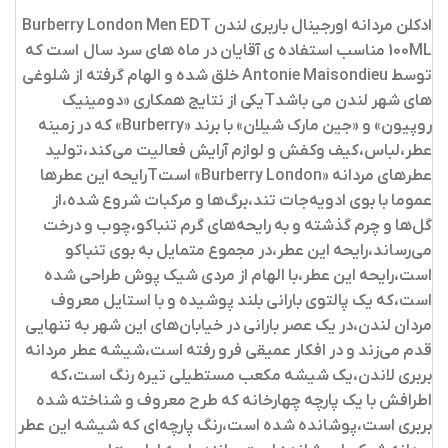
ادکلن مردانه اورجینال باربری لندن Burberry London Men EDT
100ML
مناسب استفاده ی آقایان در ماه های سرد سال است که
توسط Antonie Maisondieu خلق شده و الهام گرفته از شلوغی
های شهر لندن می باشدTیکی از نتایج همکاری «دومینیک
روپیون» و «جین مارک شیلان» با برند «Burberry» که در زمینه
عطر،لباس،کیف وکفش و لوازم آرایش فعالیت می‌کند،تولید
عطرهای مردانه «Burberry London» استTرایحه این عطرها
عموما با بوی ادویه‌جات تند،برگ‌ها و مرکبات شروع شده،از
گل‌ها و چرم گذشته و به رایحه‌های گرم تنباکو،چوب و درخت
می‌رساند،رایحه این عطر،در مجموع متمایل به بوی تنباکو
است،رایحه این عطر،با الهام از مردی شیک پوش طراحی شده
است،که یک پالتوی بارانی بلند پوشیده و با استایل معروف
مردان لندن،در یک عصر بارانی در خیابان‌های این شهر به تنهایی
قدم می‌زند و در افکار عمیقی فرو رفته است،شیشه عطر مردانه
بربری لاندن،یک شیشه مکعب مستطیلی تیره رنگ است،که
اطرافش با یک پارچه چهارخانه که طرح معروف و شناخته شده
بربری است،پوشانده شده است،رنگ پارچه‌ای که شیشه این عطر