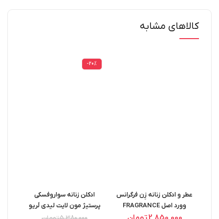
کالاهای مشابه
-20%
عطر و ادکلن زنانه زِن فرگرانس
ادکلن زنانه سواروفسکی
ادکلن
وورد اصل FRAGRANCE
پرستیژ مون لایت لیدی لَریو
WORLD ZAN 100ML
اصل La Rive Perestige
e EDP
2,850,000
تومان
00
5,380,000
تومان