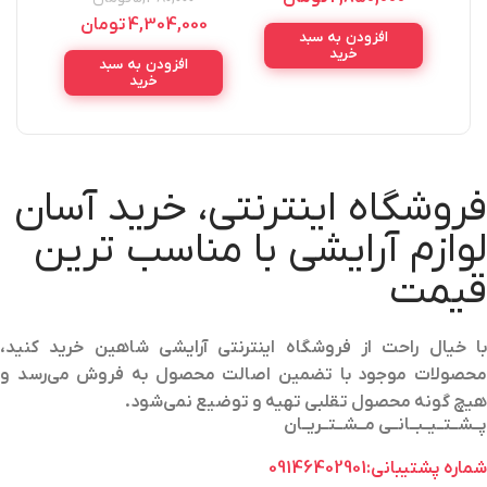
Moon Light Lady 75ML
4,304,000
تومان
افزودن به سبد
خرید
افزودن به سبد
خرید
فروشگاه اینترنتی، خرید آسان
لوازم آرایشی با مناسب ترین
قیمت
با خیال راحت از فروشگاه اینترنتی آرایشی شاهین خرید کنید،
محصولات موجود با تضمین اصالت محصول به فروش می‌رسد و
هیچ گونه محصول تقلبی تهیه و توضیع نمی‌شود.
پــشــتــیــبــانــی مــشــتــریــان
شماره پشتیبانی:09146402901