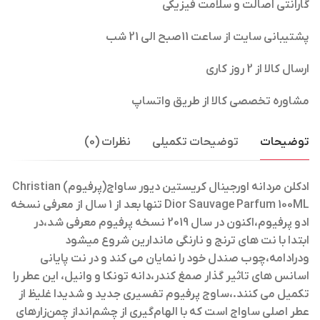
گارانتی اصالت و سلامت فیزیکی
پشتیبانی سایت از ساعت 11صبح الی 21 شب
ارسال کالا از 2 روز کاری
مشاوره تخصصی کالا از طریق واتساپ
توضیحات
توضیحات تکمیلی
نظرات (0)
ادکلن مردانه اورجینال کریستین دیور ساواج(پرفیوم) Christian
Dior Sauvage Parfum 100ML
تنها بعد از 1 سال از معرفی نسخه
ادو پرفیوم،اکنون در سال 2019 نسخه پرفیوم معرفی شد،در
ابتدا با نت های ترنج و نارنگی ماندارین شروع میشود
ودرادامه،چوب صندل خود را نمایان می کند و در نت پایانی
اسانس های تاثیر گذار صمغ کندر،دانه تونکا و وانیل، این عطر را
تکمیل می کنند.،ساوج پرفیوم تفسیری جدید و شدیدا غلیظ از
عطر اصلی ساواج است که با الهام‌گیری از چشم‌انداز چمن‌زارهای