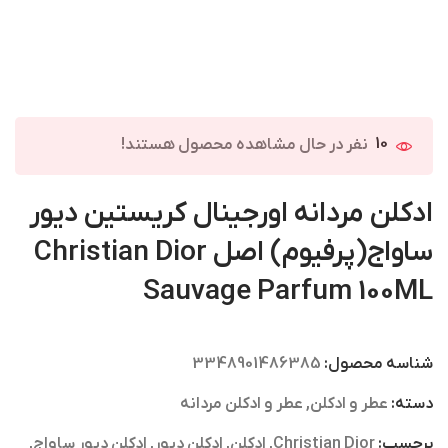
10
نفر در حال مشاهده محصول هستند!
ادکلن مردانه اورجینال کریستین دیور
ساواج(پرفیوم) اصل Christian Dior
Sauvage Parfum 100ML
شناسه محصول:
3348901486385
دسته:
عطر و ادکلن
,
عطر و ادکلن مردانه
برچسب:
Christian Dior
,
ادکلن
,
ادکلن دیور
,
ادکلن دیور ساواج
,