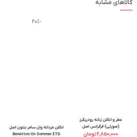
کالاهای مشابه
-20%
عطر و ادکلن زنانه رودریگرز
(صورتی) فرگرانس اصل
ادکلن مردانه وان سامر بنتون اصل
FRAGRANCE WORLD
2,850,000
تومان
Benetton On Summer ETD