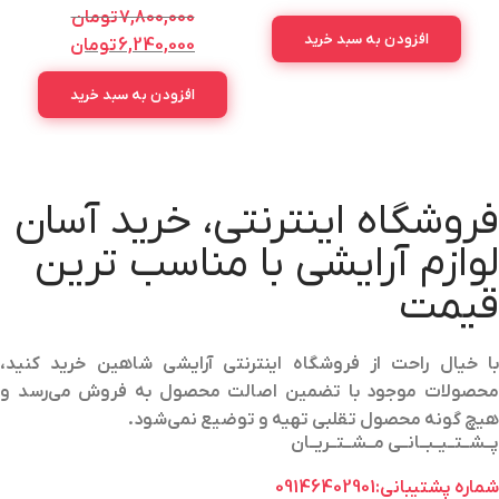
REDRIGUERZ FOR HER 100ML
100ML
7,800,000
تومان
افزودن به سبد خرید
6,240,000
تومان
افزودن به سبد خرید
فروشگاه اینترنتی، خرید آسان
لوازم آرایشی با مناسب ترین
قیمت
با خیال راحت از فروشگاه اینترنتی آرایشی شاهین خرید کنید،
محصولات موجود با تضمین اصالت محصول به فروش می‌رسد و
هیچ گونه محصول تقلبی تهیه و توضیع نمی‌شود.
پــشــتــیــبــانــی مــشــتــریــان
شماره پشتیبانی:09146402901