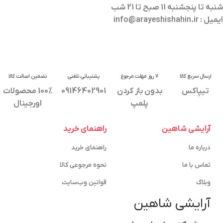
شنبه تا پنجشنبه 11 صبح تا 21 شب
ایمیل : info@arayeshishahin.ir
ارسال سریع کالا
7 روز مهلت مرجوع
پشتیبانی تلفنی
تضمین اصالت کالا
تیپاکس
بدون باز کردن
09146402901
100% محصولات
پلمپ
اورجینال
آرایشی شاهین
راهنمای خرید
درباره ما
راهنمای خرید
تماس با ما
نحوه مرجوعی کالا
وبلاگ
قوانین وب‌سایت
آرایشی شاهین