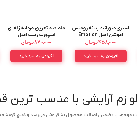
اسپری دئورانت زنانه رومنس
مام ضد تعریق مردانه ژله ای
م
اموشن اصل Emotion
اسپورت ژیلت اصل
GILLETTE
Romance Deorant Spray
458,000
تومان
870,000
تومان
ANTIPERSPIRANT GEL
150ML
SPORT TRIUMPH 70ML
افزودن به سبد خرید
افزودن به سبد خرید
لوازم آرایشی با مناسب ترین 
ولات موجود با تضمین اصالت محصول به فروش می‌رسد و هیچ گونه م