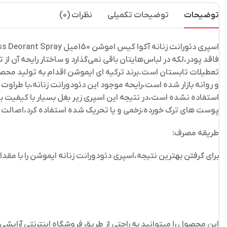
توضیحات
توضیحات تکمیلی
نظرات (0)
اسپری دئورانت زنانه آکوا کیس اموشن 150میل Emotion Aqua Kiss Deorant Spray
فاقد پودر،لکه در لباس‌هایتان باقی نمی‌گذارد و ساختار رایحه آن
و روانه بازار شده است،رایحه موجود این دئودورانت زنانه،با طرا
استفاده نشده است،در نتیجه این اسپری زیر بغل بسیار با کیفیت 
پوست های ترک خورده،زخمی و یا تحریک شده استفاده کرد،اصالت 
طریقه مصرف:
برای گرفتن بهترین نتیجه،اسپری دئودورانت زنانه ایموشن را با مقداری فاصله ۱۵سانتی متری در قسمت‌های مختلف بدن،به ویژه نقاط درگیر با تعریق(از جمله زیر
این محصول را میتوانید به راحتی از طریق فروشگاه اینترنتی آرایش