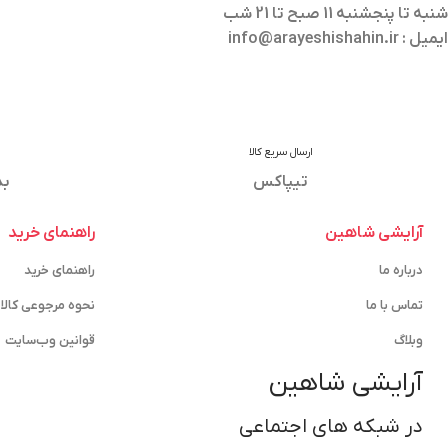
شنبه تا پنجشنبه 11 صبح تا 21 شب
ایمیل : info@arayeshishahin.ir
ارسال سریع کالا
تیپاکس
بد
آرایشی شاهین
راهنمای خرید
درباره ما
راهنمای خرید
تماس با ما
نحوه مرجوعی کالا
وبلاگ
قوانین وب‌سایت
آرایشی شاهین
در شبکه های اجتماعی