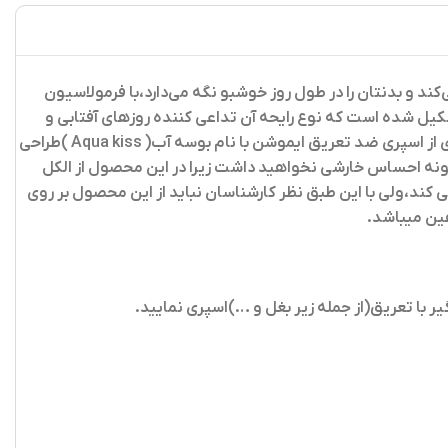
می‌کند و بدنتان را در طول روز خوشبو نگه می‌دارد،با فرمولاسیون
شکیل شده است که نوع رایحه آن تداعی کننده روزهای آفتابی و
تعطیلات تابستان است.برند ترکیه ای ایموشن اقدام به تولید محصولی تحت عنوان اسپری زیر بغل بوسه آب ایموشن کرده است،این سری از اسپری ضد تعریق ایموشن با نام بوسه آب( Aqua kiss )طراحی
گونه احساس خارشی نخواهید داشت زیرا در این محصول از الکل
ند،ولی با این طبق نظر کارشناسان نباید از این محصول بر روی
ین میباشد.