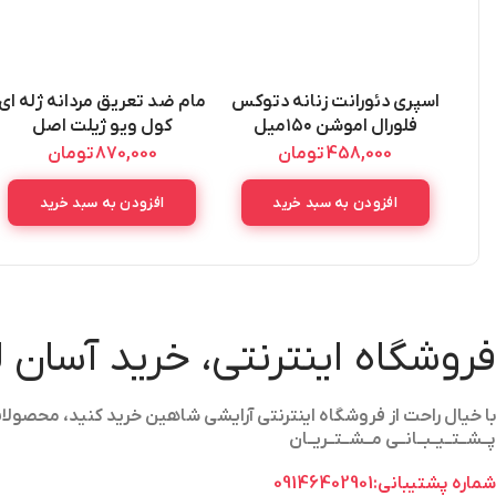
اسپری دئورانت زنانه دتوکس
مام ضد تعریق مردانه ژله ای
فلورال اموشن ۱۵۰میل
کول ویو ژیلت اصل
GILLETTE
Emotion Detox Floral
458,000
تومان
870,000
تومان
ANTIPERSPIRANT GEL
Deorant Spray
COOL WAVE 70ML
افزودن به سبد خرید
افزودن به سبد خرید
فروشگاه اینترنتی، خرید آسان 
با خیال راحت از فروشگاه اینترنتی آرایشی شاهین خرید کنید، محص
پــشــتــیــبــانــی مــشــتــریــان
شماره پشتیبانی:09146402901