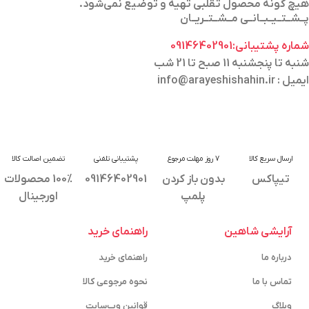
هیچ گونه محصول تقلبی تهیه و توضیع نمی‌شود.
پــشــتــیــبــانــی مــشــتــریــان
شماره پشتیبانی:09146402901
شنبه تا پنجشنبه 11 صبح تا 21 شب
ایمیل : info@arayeshishahin.ir
ارسال سریع کالا
7 روز مهلت مرجوع
پشتیبانی تلفنی
تضمین اصالت کالا
تیپاکس
بدون باز کردن
09146402901
100% محصولات
پلمپ
اورجینال
آرایشی شاهین
راهنمای خرید
درباره ما
راهنمای خرید
تماس با ما
نحوه مرجوعی کالا
وبلاگ
قوانین وب‌سایت