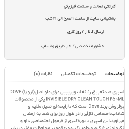
گارانتی اصالت و سلامت فیزیکی
پشتیبانی سایت از ساعت 11صبح الی 21 شب
ارسال کالا از 2 روز کاری
مشاوره تخصصی کالا از طریق واتساپ
توضیحات
توضیحات تکمیلی
نظرات (0)
اسپری ضدتعریق زنانه اینویزیبیل درای داو اصل(اروپا) DOVE
INVISIBLE DRY CLEAN TOUCH 250ML یکی از محصولات
پرفروش برند Dove است که با رایحه‌ای تمیز،ملایم و
شاداب،احساس تازگی را در طول روز برای شما به ارمغان
می‌آورد،این اسپری با بهره‌گیری از فرمول اختصاصی داو و
تکنولوژی ¼ کرم مرطوب‌کننده،علاوه بر محافظت مؤثر در برابر