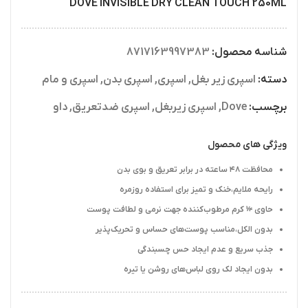
DOVE INVISIBLE DRY CLEAN TOUCH 250ML
شناسه محصول:
8717163997383
دسته:
اسپری زیر بغل
,
اسپری
,
اسپری بدن
,
اسپری و مام
برچسب:
Dove
,
اسپری زیربغل
,
اسپری ضدتعریق
,
داو
ویژگی های محصول
محافظت ۴۸ ساعته در برابر تعریق و بوی بدن
رایحه ملایم،خنک و تمیز برای استفاده روزمره
حاوی ¼ کرم مرطوب‌کننده جهت نرمی و لطافت پوست
بدون الکل،مناسب پوست‌های حساس و تحریک‌پذیر
جذب سریع و عدم ایجاد حس چسبندگی
بدون ایجاد لک روی لباس‌های روشن یا تیره