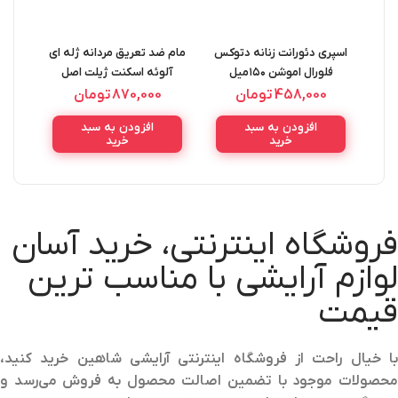
اسپری دئورانت زنانه دتوکس
مام ضد تعریق مردانه ژله ای
مام ض
فلورال اموشن ۱۵۰میل
آلوئه اسکنت ژیلت اصل
آر
GILLETTE
Emotion Detox Floral
458,000
تومان
870,000
تومان
GEL
ANTIPERSPIRANT GEL
Deorant Spray
افزودن به سبد
افزودن به سبد
L
ALOE SCENT 70ML
خرید
خرید
فروشگاه اینترنتی، خرید آسان
لوازم آرایشی با مناسب ترین
قیمت
با خیال راحت از فروشگاه اینترنتی آرایشی شاهین خرید کنید،
محصولات موجود با تضمین اصالت محصول به فروش می‌رسد و