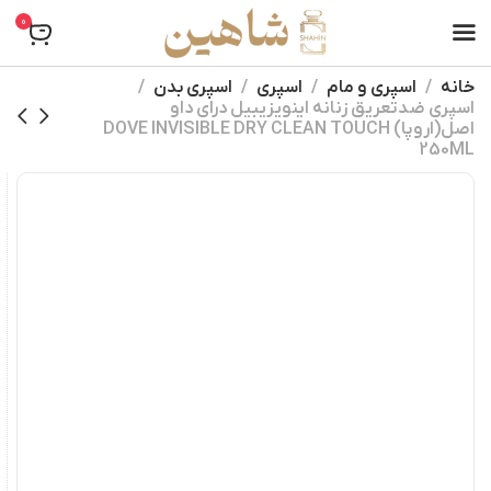
0
خانه
اسپری و مام
اسپری
اسپری بدن
اسپری ضدتعریق زنانه اینویزیبیل درای داو
اصل(اروپا) DOVE INVISIBLE DRY CLEAN TOUCH
250ML