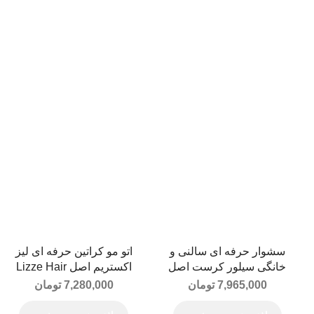
سشوار حرفه ای سالنی و
اتو مو کراتین حرفه ای لیز
خانگی سیلور کرست اصل
اکستریم اصل Lizze Hair
Straightener
Silver Crest Hairdryer
7,965,000
تومان
7,280,000
تومان
2200W MODEL 2200DA1