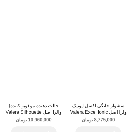
سشوار خانگی اکسل ایونیک
حالت دهنده مو (ویو کننده)
ولرا اصل Valera Excel Ionic
والرا اصل Valera Silhouette
Hair Styler Model 647.02
2000W
8,775,000
تومان
10,960,000
تومان