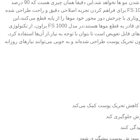
نخواهد شد همچنین به دلیل سرعت بالای شیو کردن ریشه مو از قطع شدن مو مطلع نخواهد شد و در نتیجه در طولانی مدت باعث ضخیم تر شدن مو ها نخواهد شد،این دقیقا همان چیزی هست که 90 درصد
خانم ها از آن گله دارند و مهندسان شرکت براون بعد از سالها این مشکل را بر طرف نموده اند،تیغه روتاری یا دایره ای در ماشین اصلاح FS 1000 برای فراهم کردن تجربه اصلاحی دقیق و راحت طراحی شده
اری با چرخش دور محور خود موها را از پایه قطع می‌کنند،این
ویژگی به خصوص برای افرادی که ریش ضخیم یا موهایی در جهات مختلف دارند بسیار مناسب است، چرا که تیغه‌های چرخشی از هر زاویه‌ای قادر به قطع موها هستند،در مدل FS 1000 براون، از تکنولوژی
 قابل تعویض است تا بتوان با توجه به نیاز،از آن‌ها استفاده کرد،
تیغه‌های روتاری FS 1000 برای کاربری آسان و اصلاحی نرم و بدون تحریک پوست طراحی شده‌اند و به خوبی می‌توانند نیازهای روزانه
ر به کاهش تحریک پوست کمک می‌کند
وزش جلوگیری کند
یدگی کنند
گی و سوزش پوست پیشگیری شود