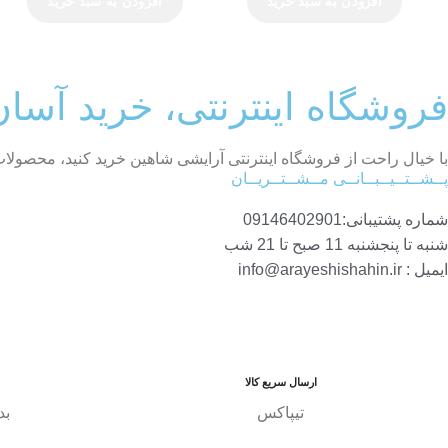
افزودن به سبد خرید
افزودن به سبد خرید
فروشگاه اینترنتی، خرید آسا
با خیال راحت از فروشگاه اینترنتی آرایشی شاهین خرید کنید، محصول
پــشــتــیــبــانــی مــشــتــریــان
شماره پشتیبانی:09146402901
شنبه تا پنجشنبه 11 صبح تا 21 شب
ایمیل : info@arayeshishahin.ir
ارسال سریع کالا
تیپاکس
بد