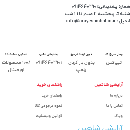
شماره پشتیبانی:09146402901
شنبه تا پنجشنبه 11 صبح تا 21 شب
ایمیل : info@arayeshishahin.ir
ارسال سریع کالا
7 روز مهلت مرجوع
پشتیبانی تلفنی
تضمین اصالت کالا
تیپاکس
بدون باز کردن
09146402901
100% محصولات
پلمپ
اورجینال
آرایشی شاهین
راهنمای خرید
درباره ما
راهنمای خرید
تماس با ما
نحوه مرجوعی کالا
وبلاگ
قوانین وب‌سایت
آرایشی شاهین