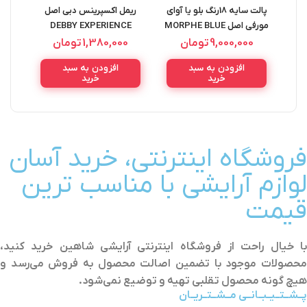
پالت سایه 18رنگ بلو یا آوای
ریمل اکسپرینس دبی اصل
ریمل 
مورفی اصل MORPHE BLUE
DEBBY EXPERIENCE
بیگ بولد old
MASCARA EXTRA
YA AWAY PALETTE 18A
9,000,000
تومان
1,380,000
تومان
0
VOLUME
19.5G
افزودن به سبد
افزودن به سبد
خرید
خرید
فروشگاه اینترنتی، خرید آسان
لوازم آرایشی با مناسب ترین
قیمت
با خیال راحت از فروشگاه اینترنتی آرایشی شاهین خرید کنید،
محصولات موجود با تضمین اصالت محصول به فروش می‌رسد و
هیچ گونه محصول تقلبی تهیه و توضیع نمی‌شود.
پــشــتــیــبــانــی مــشــتــریــان