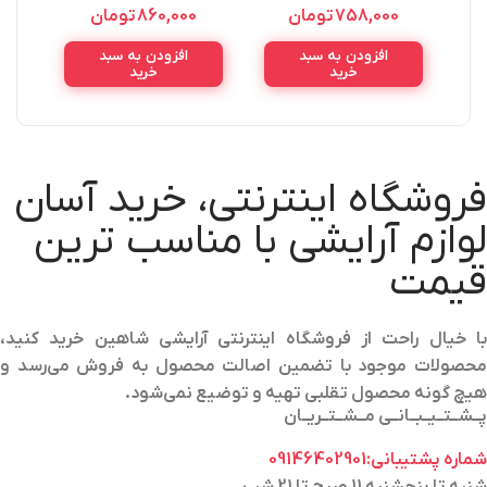
اصل(پوکه نارنجی) Rimmel
Essence Lash Princess
758,000
تومان
860,000
تومان
False Lash Mascara 12ML
London Scandaleyes
افزودن به سبد
افزودن به سبد
خرید
خرید
فروشگاه اینترنتی، خرید آسان
لوازم آرایشی با مناسب ترین
قیمت
با خیال راحت از فروشگاه اینترنتی آرایشی شاهین خرید کنید،
محصولات موجود با تضمین اصالت محصول به فروش می‌رسد و
هیچ گونه محصول تقلبی تهیه و توضیع نمی‌شود.
پــشــتــیــبــانــی مــشــتــریــان
شماره پشتیبانی:09146402901
شنبه تا پنجشنبه 11 صبح تا 21 شب