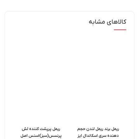
کالاهای مشابه
ریمل برند ریمل لندن حجم
ریمل پرپشت کننده لش
ریمل
دهنده سری اسکاندال ایز
پرنسس(سبز)اسنس اصل
eme