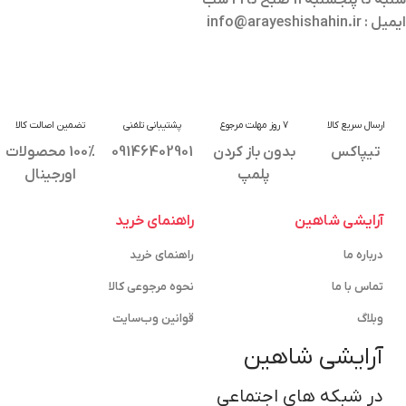
ایمیل : info@arayeshishahin.ir
ارسال سریع کالا
7 روز مهلت مرجوع
پشتیبانی تلفنی
تضمین اصالت کالا
تیپاکس
بدون باز کردن
09146402901
100% محصولات
پلمپ
اورجینال
آرایشی شاهین
راهنمای خرید
درباره ما
راهنمای خرید
تماس با ما
نحوه مرجوعی کالا
وبلاگ
قوانین وب‌سایت
آرایشی شاهین
در شبکه های اجتماعی