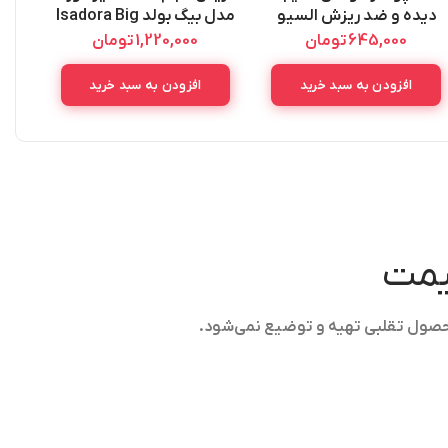
دیده و ضد ریزش السیو
مدل بیگ بولد Isadora Big
لورال اصل L’OREAL
Bold
ow
645,000
تومان
1,220,000
تومان
ELSEVE DOKULME
KARSITI 300ML
افزودن به سبد خرید
افزودن به سبد خرید
قیمت
حصول تقلبی تهیه و توضیع نمی‌شود.