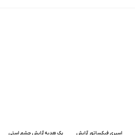
اسپری فیکساتور آرایش
پک هدیه آرایش چشم استی