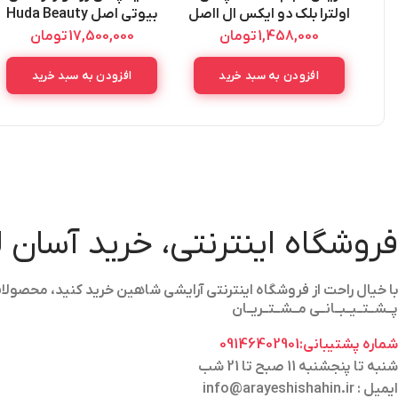
اولترا بلک دو ایکس ال ااصل
بیوتی اصل Huda Beauty
Roz Quartz
Apex White XXL Ultra
1,458,000
تومان
17,500,000
تومان
Black
افزودن به سبد خرید
افزودن به سبد خرید
فروشگاه اینترنتی، خرید آسان 
با خیال راحت از فروشگاه اینترنتی آرایشی شاهین خرید کنید، محص
پــشــتــیــبــانــی مــشــتــریــان
شماره پشتیبانی:09146402901
شنبه تا پنجشنبه 11 صبح تا 21 شب
ایمیل : info@arayeshishahin.ir