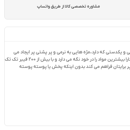
مشاوره تخصصی کالا از طریق واتساپ
ی و یکدستی که دارد،مژه هایی به نرمی و پر پشتی پر ایجاد می
کند،این ریمل حاوی روغن کرچک می باشد و از خرد و پوسته پوسته شدن ریمل روی مژه ها جلوگیری می کند،براش نرم و موج دار این ماسکارا بیشترین مواد را در خود نگه می دارد و با بیش از 200 فیبر تک تک
پر برایتان فراهم می کند بدون اینکه پخش یا پوسته پوسته