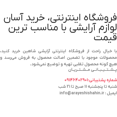
فروشگاه اینترنتی، خرید آسان
لوازم آرایشی با مناسب ترین
قیمت
با خیال راحت از فروشگاه اینترنتی آرایشی شاهین خرید کنید،
محصولات موجود با تضمین اصالت محصول به فروش می‌رسد و
هیچ گونه محصول تقلبی تهیه و توضیع نمی‌شود.
پــشــتــیــبــانــی مــشــتــریــان
شماره پشتیبانی:09146402901
شنبه تا پنجشنبه 11 صبح تا 21 شب
ایمیل : info@arayeshishahin.ir