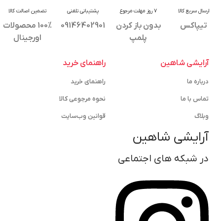
ارسال سریع کالا
7 روز مهلت مرجوع
پشتیبانی تلفنی
تضمین اصالت کالا
تیپاکس
بدون باز کردن
09146402901
100% محصولات
پلمپ
اورجینال
آرایشی شاهین
راهنمای خرید
درباره ما
راهنمای خرید
تماس با ما
نحوه مرجوعی کالا
وبلاگ
قوانین وب‌سایت
آرایشی شاهین
در شبکه های اجتماعی