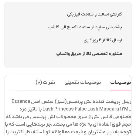
گارانتی اصالت و سلامت فیزیکی
پشتیبانی سایت از ساعت 11صبح الی 21 شب
ارسال کالا از 2 روز کاری
مشاوره تخصصی کالا از طریق واتساپ
توضیحات
توضیحات تکمیلی
نظرات (0)
ریمل پرپشت کننده لش پرنسس(سبز)اسنس اصل Essence
Lash Princess False Lash Mascara 12ML
با تاثیر مژه
مصنوعی
فالس لش از سری محصولات لش پرنسس می باشد که
حجم فوق العاده ای به مژه ها می بخشد،جز برندهایی است که با
توجه به نیاز مشتریان و قیمت معقولانه توانسته نظر اکثریت را