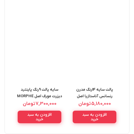
پالت سایه 14رنگ مدرن
سایه پالت 9رنگ پاینتید
بالم 
رنسانس آناستازیا اصل
دیزرت مورف اصل MORPHE
ngue
PAINTED DESERT
ANASTASIA MODERN
5,180,000
تومان
7,300,000
تومان
PALETTE 9D 11.1G
RENAISSANCE PALETE
افزودن به سبد
افزودن به سبد
0.7G
خرید
خرید