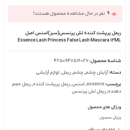
9
نفر در حال مشاهده محصول هستند!
ریمل پرپشت کننده لش پرنسس(سبز)اسنس اصل
Essence Lash Princess False Lash Mascara 12ML
شناسه محصول:
4250947516027
دسته:
آرایش چشم
,
چشم
,
ریمل
,
لوازم آرایشی
برچسب:
essence
,
اسنس
,
ریمل پرپشت کننده
,
ریمل حجم
دهنده
,
ریمل لش پرنسس
ویژگی های محصول
ویژگی محصول:
حجم دهی بی نظیر