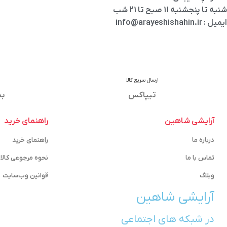
شنبه تا پنجشنبه 11 صبح تا 21 شب
ایمیل : info@arayeshishahin.ir
ارسال سریع کالا
تیپاکس
بد
آرایشی شاهین
راهنمای خرید
درباره ما
راهنمای خرید
تماس با ما
نحوه مرجوعی کالا
وبلاگ
قوانین وب‌سایت
آرایشی شاهین
در شبکه های اجتماعی