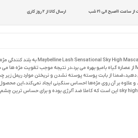
11صبح الی 21 شب
ارسال کالا از 2 روز کاری
به بلند کنندگی مژ
مدل اسکای های(MAYBELLINE LASH SENSATIONAL SKY HIGH از عصاره گیاه بامبو بهره می برد،در 
شش دهید،ضمنا از بابت پوسته پوسته نشدن و نریختن موارد ریمل زیر
اوه بر آن روی مژه‌ها احساس سنگینی ایجاد نمی‌کند،این محصول علاوه
زیر چشم را سیاه نمی‌کند،یکی دیگر از نقاط قوت ریمل جدید میبلین sky high این است که کاملا