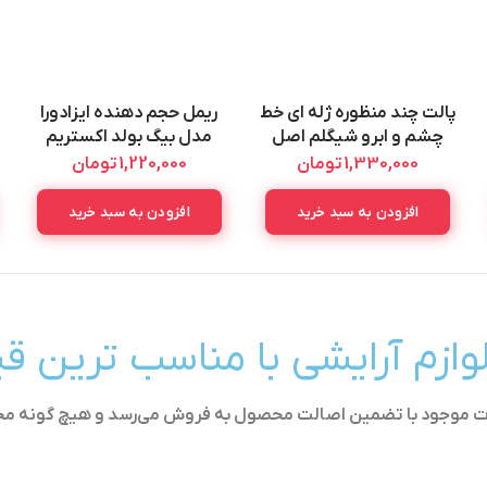
پالت چند منظوره ژله ای خط
ریمل حجم دهنده ایزادورا
چشم و ابرو شیگلم اصل
مدل بیگ بولد اکستریم
Isadora Big Bold Extreme
SHEGLAM
1,330,000
تومان
1,220,000
تومان
BROW&EYELINER GEL
4.2G
افزودن به سبد خرید
افزودن به سبد خرید
لوازم آرایشی با مناسب ترین 
ولات موجود با تضمین اصالت محصول به فروش می‌رسد و هیچ گونه م