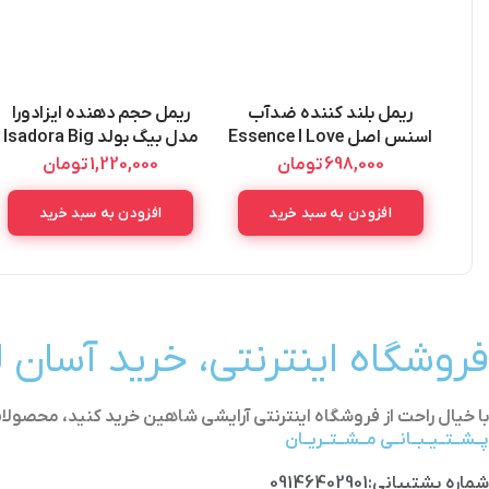
ریمل بلند کننده ضدآب
ریمل حجم دهنده ایزادورا
اسنس اصل Essence I Love
مدل بیگ بولد Isadora Big
Bold
Extreme Volume WP
698,000
تومان
1,220,000
تومان
Mascara 12ML
افزودن به سبد خرید
افزودن به سبد خرید
فروشگاه اینترنتی، خرید آسان 
با خیال راحت از فروشگاه اینترنتی آرایشی شاهین خرید کنید، محص
پــشــتــیــبــانــی مــشــتــریــان
شماره پشتیبانی:09146402901