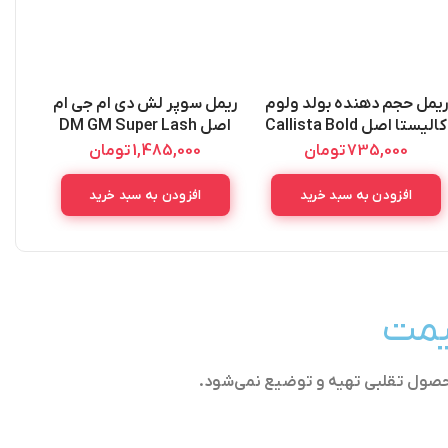
ریمل حجم دهنده بولد ولوم
ریمل سوپر لش دی ام جی ام
ریم
کالیستا اصل Callista Bold
اصل DM GM Super Lash
Mascara 12ML
Volume
735,000
تومان
1,485,000
تومان
افزودن به سبد خرید
افزودن به سبد خرید
قیمت
حصول تقلبی تهیه و توضیع نمی‌شود.