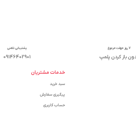
7 روز مهلت مرجوع
پشتیبانی تلفنی
ون باز کردن پلمپ
09146402901
خدمات مشتریان
سبد خرید
پیگیری سفارش
حساب کاربری