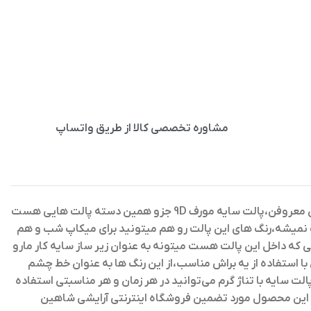
مشاوره تخصصی کالا از طریق واتساپ
به پیگمنت و ماندگاری بسیار بالایی که دارن معروفن،پالت سایه مورف 9D جزو همین دسته پالت هایی هست
 نمیشه،رنگ های این پالت رو هم میتونید برای میکاپ شب و هم
ی که داخل این پالت هست میتونه به عنوان زیر ساز سایه کار مارو
دارن،میتونین با استفاده از یه براش مناسب،از این رنگ ها به عنوان خط چشم
الت سایه با تناژ گرم می‌توانید در هر زمان و هر مناسبتی استفاده
دن این محصول مورد تضمین فروشگاه اینترنتی آرایشی شاهین