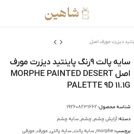
 9رنگ پاینتید دیزرت مورف اصل
سایه پالت 9رنگ پاینتید دیزرت مورف
اصل MORPHE PAINTED DESERT
PALETTE 9D 11.1G
شناسه محصول:
192608231662
دسته:
آرایش چشم
,
چشم
,
سایه چشم
برچسب:
morphe
,
سایه پالت
,
سایه پالتی
,
مورف
,
مورفی