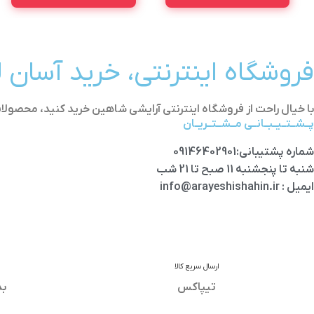
فروشگاه اینترنتی، خرید آسان 
با خیال راحت از فروشگاه اینترنتی آرایشی شاهین خرید کنید، محص
پــشــتــیــبــانــی مــشــتــریــان
شماره پشتیبانی:09146402901
شنبه تا پنجشنبه 11 صبح تا 21 شب
ایمیل : info@arayeshishahin.ir
ارسال سریع کالا
تیپاکس
بد