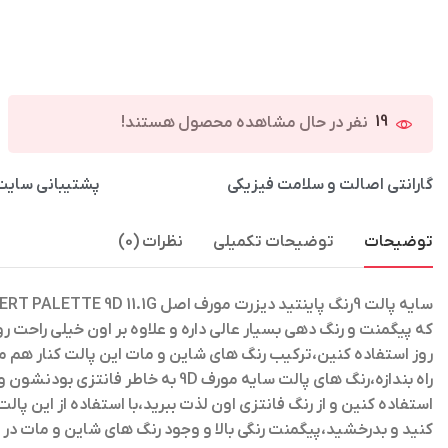
19
نفر در حال مشاهده محصول هستند!
گارانتی اصالت و سلامت فیزیکی
پشتیبانی سایت از ساعت 
توضیحات
توضیحات تکمیلی
نظرات (0)
سایه پالت 9رنگ پاینتید دیزرت مورف اصل MORPHE PAINTED DESERT PALETTE 9D 11.1G
که پیگمنت و رنگ دهی بسیار عالی داره و علاوه بر اون خیلی را
روز استفاده کنین،ترکیب رنگ های شاین و مات این پالت کنار هم می
راه بندازه،رنگ های پالت سایه مور
استفاده کنین و از رنگ فانتزی اون لذت ببرید،با استفاده از این پال
کنید و بدرخشید،پیگمنت رنگی بالا و وجود رنگ های شاین و مات د