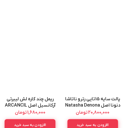
پالت سایه 15تایی رترو ناتاشا
ریمل چند کاره لش لیبرتی
دنونا اصل Natasha Denona
آرکانسیل اصل ARCANCIL
LASH LIBERTY MASCARA
Retro Palette 19.25G
20,800,000
تومان
1,680,000
تومان
10ML
افزودن به سبد خرید
افزودن به سبد خرید