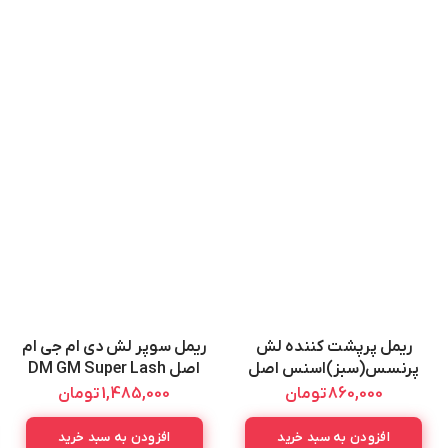
ریمل پرپشت کننده لش
ریمل سوپر لش دی ام جی ام
پرنسس(سبز)اسنس اصل
اصل DM GM Super Lash
Mascara 12ML
Essence Lash Princess
860,000
تومان
1,485,000
تومان
False Lash Mascara 12ML
افزودن به سبد خرید
افزودن به سبد خرید