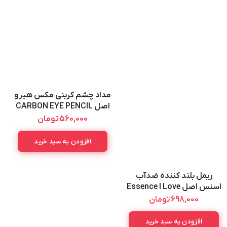
مداد چشم کربنی مکس هیرو
اصل CARBON EYE PENCIL
MAXHERO
560,000
تومان
افزودن به سبد خرید
ریمل بلند کننده ضدآب
اسنس اصل Essence I Love
Extreme Volume WP
698,000
تومان
Mascara 12ML
افزودن به سبد خرید