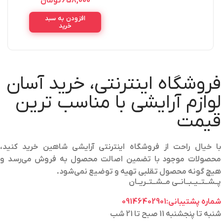
658,000
تومان
0
0ML
POWDER&BRONZER NO.201
افزودن به سبد
خرید
فروشگاه اینترنتی، خرید آسان
لوازم آرایشی با مناسب ترین
قیمت
با خیال راحت از فروشگاه اینترنتی آرایشی شاهین خرید کنید،
محصولات موجود با تضمین اصالت محصول به فروش می‌رسد و
هیچ گونه محصول تقلبی تهیه و توضیع نمی‌شود.
پــشــتــیــبــانــی مــشــتــریــان
شماره پشتیبانی:09146402901
شنبه تا پنجشنبه 11 صبح تا 21 شب