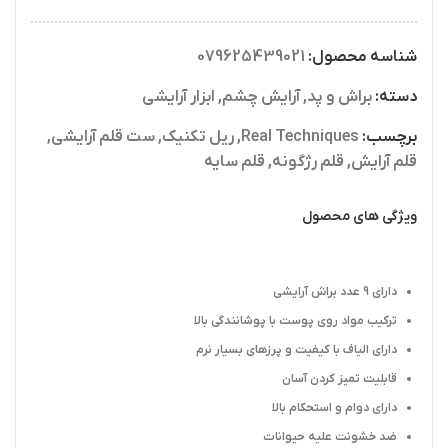
شناسه محصول:
079625439021
دسته:
براش و پد
,
آرایش چشم
,
ابزار آرایشی
برچسب:
Real Techniques
,
ریل تکنیک
,
ست قلم آرایشی
,
قلم آرایش
,
قلم رژگونه
,
قلم سایه
ویژگی های محصول
داراي 9 عدد براش آرایشی
ترکیب مواد روی پوست با پوشانندگی بالا
دارای الیاف با کیفیت و پرزهای بسیار نرم
قابلیت تمیز کردن آسان
دارای دوام و استحکام بالا
ضد خشونت علیه حیوانات