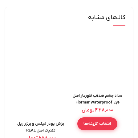
کالاهای مشابه
مداد چشم ضدآب فلورمار اصل
Flormar Waterproof Eye
Liner 1.14G
448,000
تومان
براش پودر فیکس و برنزر ریل
ریمل
انتخاب گزینه‌ها
تکنیک اصل REAL
کنن
LUME
TECHNIQUES