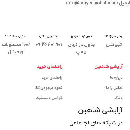
ایمیل : info@arayeshishahin.ir
ارسال سریع کالا
7 روز مهلت مرجوع
پشتیبانی تلفنی
تضمین اصالت کالا
تیپاکس
بدون باز کردن
09146402901
100% محصولات
پلمپ
اورجینال
آرایشی شاهین
راهنمای خرید
درباره ما
راهنمای خرید
تماس با ما
نحوه مرجوعی کالا
وبلاگ
قوانین وب‌سایت
آرایشی شاهین
در شبکه های اجتماعی