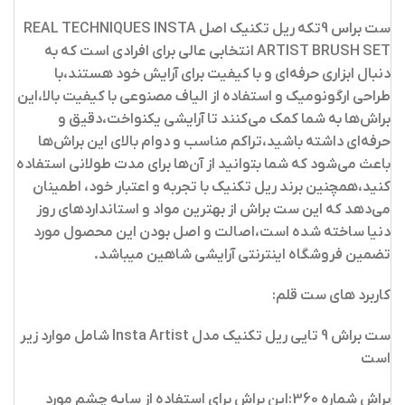
ست براس 9تکه ریل تکنیک اصل REAL TECHNIQUES INSTA
ARTIST BRUSH SET
انتخابی عالی برای افرادی است که به
دنبال ابزاری حرفه‌ای و با کیفیت برای آرایش خود هستند،با
طراحی ارگونومیک و استفاده از الیاف مصنوعی با کیفیت بالا،این
براش‌ها به شما کمک می‌کنند تا آرایشی یکنواخت،دقیق و
حرفه‌ای داشته باشید،تراکم مناسب و دوام بالای این براش‌ها
باعث می‌شود که شما بتوانید از آن‌ها برای مدت طولانی استفاده
کنید،همچنین برند ریل تکنیک با تجربه و اعتبار خود، اطمینان
می‌دهد که این ست براش از بهترین مواد و استانداردهای روز
دنیا ساخته شده است،اصالت و اصل بودن این محصول مورد
تضمین فروشگاه اینترنتی آرایشی شاهین میباشد.
کاربرد های ست قلم:
ست براش 9 تایی ریل تکنیک مدل Insta Artist شامل موارد زیر
است
براش شماره 360:این براش برای استفاده از سایه چشم مورد