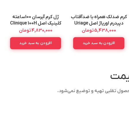
کرم ضدلک همراه با ضدآفتاب
ژل کرم آبرسان 100ساعته
دپیدرم اوریاژ اصل Uriage
کلینیک اصل Clinique 100H
Moisture Surge 50ML
Depiderm Anti Dark Spot
5,438,000
تومان
4,830,000
تومان
Care Spf50 30ML
افزودن به سبد خرید
افزودن به سبد خرید
قیمت
حصول تقلبی تهیه و توضیع نمی‌شود.