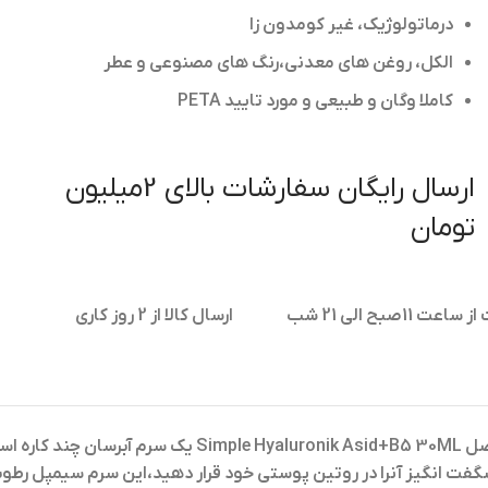
درماتولوژیک، غیر کومدون زا
الکل، روغن های معدنی،رنگ های مصنوعی و عطر
کاملا وگان و طبیعی و مورد تایید PETA
ارسال رایگان سفارشات بالای 2میلیون
تومان
11صبح الی 21 شب
ارسال کالا از 2 روز کاری
یک سرم آبرسان چند کاره است
فت انگیز آنرا در روتین پوستی خود قرار دهید،این سرم سیمپل رط