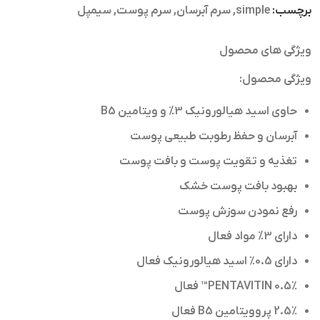
برچسب:
simple
,
سرم آبرسان
,
سرم پوست
,
سیمپل
ویژگی های محصول
ویژگی محصول:
حاوی اسید هیالورونیک 3% و ویتامین B5
آبرسان و حفظ رطوبت طبیعی پوست
تغذیه و تقویت پوست و بافت پوست
بهبود بافت پوست خشک
رفع نمودن سوزش پوست
دارای 3% مواد فعال
دارای 0.5٪ اسید هیالورونیک فعال
0.5٪ PENTAVITIN™ فعال
2.5٪ پروویتامین B5 فعال