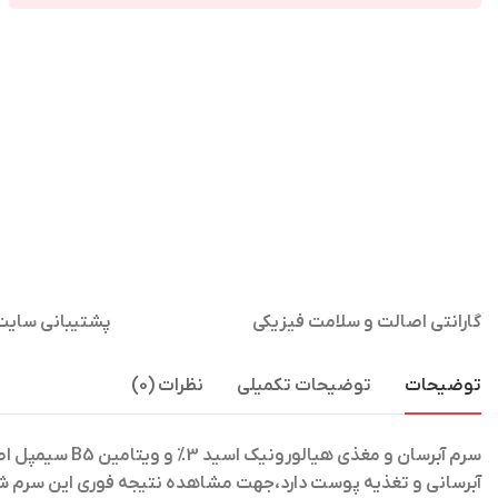
گارانتی اصالت و سلامت فیزیکی
پشتیبانی سایت از ساعت 
توضیحات
توضیحات تکمیلی
نظرات (0)
سرم آبرسان و مغذی هیالورونیک اسید 3% و ویتامین B5 سیمپل اصل Simple Hyaluronik Asid+B5 30ML
آبرسانی و تغذیه پوست دارد،جهت مشاهده نتیجه فوری این سرم شگ