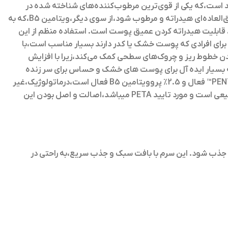
ک میشود و پوست را تسکین می دهد،این سرم حاوی 3 درصد هیالورونیک اسید است،که یکی از قوی‌ترین مرطوب‌کننده‌های شناخته شده در
صنعت زیبایی است،هیالورونیک اسید قادر است تا چندین برابر وزن خود آب جذب کند و این خاصیت باعث می‌شود که پوست به طور فوق‌العاده‌ای هیدراته و مرطوب شود،از سوی دیگر،ویتامین B5،که به
م، قابلیت هیدراته کردن عمیق پوست است. استفاده منظم از این
رای افرادی که پوست خشک یا کدر دارند بسیار مناسب است،با
د،این محصول به صاف شدن خطوط ریز و چروک‌های سطحی کمک می‌کند،زیرا با افزایش
بسیار ایده آل برای پوست های خشک و حساس برای سر زنده
شدن است،متشکل از 3% مواد فعال میباشد که 95% آنها بطور طبیعی مشتق شده اند،دارای 0.5٪ اسید هیالورونیک فعال،0.5٪ PENTAVITIN™ فعال و 2.5٪ پروویتامین B5 فعال است،درماتولوژیک،غیر
کومدون زا،فاقد مواد شیمیایی خشن است و عاری از الکل،روغن های معدنی،رنگ های مصنوعی و عطر است،این محصول کاملا وگان و طبیعی است و مورد تایید PETA میباشد،اصالت و اصل بودن این
لا جذب شود. این سرم با بافت سبک و جذب سریع،به راحتی در