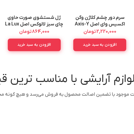
سرم دور چشم کلاژن وگن
ژل شستشوی صورت حاوی
اکسیس وای اصل Axis-Y
چای سبز لالوکس اصل La Lux
Purifying Green Tea Wash
Vegan Collagen Eye Serum
2,220,000
تومان
864,000
تومان
Gel 400ML
10ML
افزودن به سبد خرید
افزودن به سبد خرید
لوازم آرایشی با مناسب ترین 
ولات موجود با تضمین اصالت محصول به فروش می‌رسد و هیچ گونه م