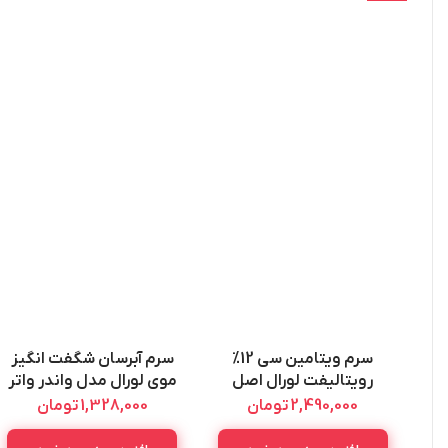
سرم ویتامین سی 12%
سرم آبرسان شگفت انگیز
رویتالیفت لورال اصل
موی لورال مدل واندر واتر
L’oreal Revitalift Vitamin
اصل L’oreal Wonder
2,490,000
تومان
1,328,000
تومان
Water Drem Long Serum
C Serum 30Ml
200ML