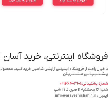
افزودن به سبد خرید
افزودن به سبد خرید
فروشگاه اینترنتی، خرید آسان 
با خیال راحت از فروشگاه اینترنتی آرایشی شاهین خرید کنید، محص
پــشــتــیــبــانــی مــشــتــریــان
شماره پشتیبانی:09146402901
شنبه تا پنجشنبه 11 صبح تا 21 شب
ایمیل : info@arayeshishahin.ir