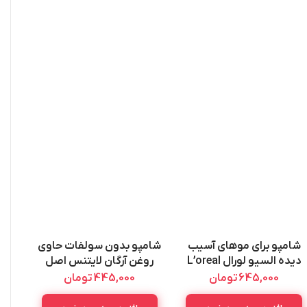
شامپو برای موهای آسیب
شامپو بدون سولفات حاوی
شام
دیده السیو لورال L’oreal
روغن آرگان لایتنس اصل
مح
Lightness Sulfate Free
Komple Onarici 5
645,000
تومان
445,000
تومان
00ML
Shampoo 900ML
Sampuan