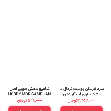
سرم آبرسان پوست نرمال تا
شامپو بنفش هوبی اصل
خشک حاوی آب آلوئه ورا
HOBBY MOR SAMPUAN
لورال اصل L’OREAL NEM
250ML
2,468,000
تومان
528,000
تومان
TERAPISI ALOE VERA
SOYU 70ML