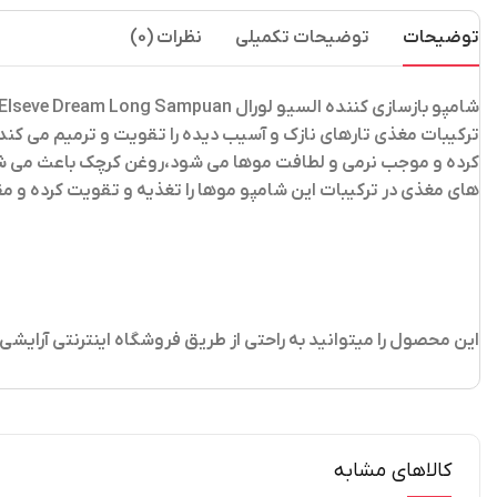
توضیحات
توضیحات تکمیلی
نظرات (0)
شامپو بازسازی کننده السیو لورال L’oreal Elseve Dream Long Sampuan
ترکیبات مغذی تارهای نازک و آسیب دیده را تقویت و ترمیم می کن
کرده و موجب نرمی و لطافت موها می شود،روغن کرچک باعث می شو
های مغذی در ترکیبات این شامپو موها را تغذیه و تقویت کرده و 
این محصول را میتوانید به راحتی از طریق فروشگاه اینترنتی آرایش
کالاهای مشابه