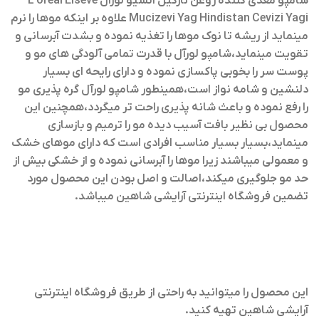
شامپو مغذی کننده روغن نارگیل السیو لورال L’oreal Elseve
Mucizevi Yag Hindistan Cevizi Yagi
علاوه بر اینکه موها را نرم
مینماید از ریشه تا نوک موها را تغذیه نموده و بشدت آبرسانی و
تقویت مینماید،شامپو لورآل با قدرت تمامی آلودگی های مو و
پوست سر را بخوبی پاکسازی نموده و دارای رایحه ای بسیار
دلنشین و شامه نواز است،همینطور شامپو لورآل گره پذیری مو
را رفع نموده و باعث شانه پذیری راحت تر میگردد،همچنین این
محصول بی نظیر بافت آسیب دیده مو را ترمیم و بازسازی
مینماید،بسیار بسیار مناسب افرادی است که دارای موهای خشک
و معمولی میباشند زیرا موها را آبرسانی نموده و از خشکی بیش از
حد مو جلوگیری میکند،اصالت و اصل بودن این محصول مورد
تضمین فروشگاه اینترنتی آرایشی شاهین میباشد.
این محصول را میتوانید به راحتی از طریق فروشگاه اینترنتی
آرایشی شاهین تهیه کنید
.