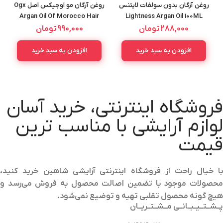
روغن آرگان بدون سولفات لایتنس
روغن آرگان مو اوجیکس اصل Ogx
Argan Oil Of Morocco Hair
Lightness Argan Oil 100ML
100ML
288,000
تومان
990,000
تومان
افزودن به سبد خرید
افزودن به سبد خرید
فروشگاه اینترنتی، خرید آسان
لوازم آرایشی با مناسب ترین
قیمت
با خیال راحت از فروشگاه اینترنتی آرایشی شاهین خرید کنید،
محصولات موجود با تضمین اصالت محصول به فروش می‌رسد و
هیچ گونه محصول تقلبی تهیه و توضیع نمی‌شود.
پــشــتــیــبــانــی مــشــتــریــان