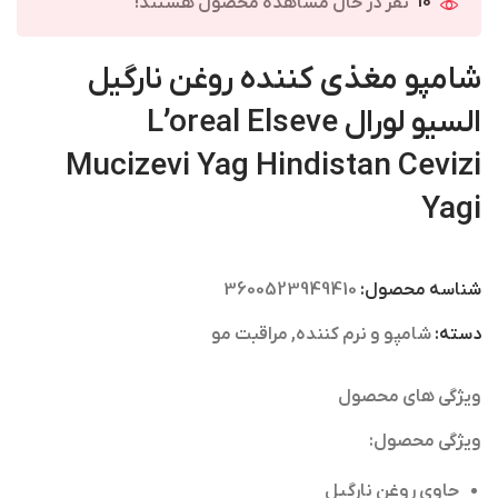
10
نفر در حال مشاهده محصول هستند!
شامپو مغذی کننده روغن نارگیل
السیو لورال L’oreal Elseve
Mucizevi Yag Hindistan Cevizi
Yagi
شناسه محصول:
3600523949410
دسته:
شامپو و نرم کننده
,
مراقبت مو
ویژگی های محصول
ویژگی محصول:
حاوی روغن نارگیل