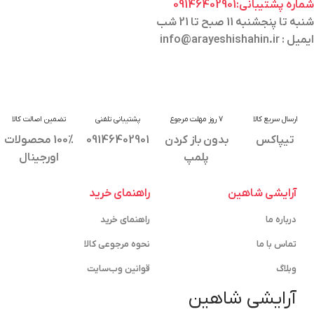
شماره پشتیبانی:09146402901
شنبه تا پنجشنبه 11 صبح تا 21 شب
ایمیل : info@arayeshishahin.ir
ارسال سریع کالا
7 روز مهلت مرجوع
پشتیبانی تلفنی
تضمین اصالت کالا
تیپاکس
بدون باز کردن
09146402901
100% محصولات
پلمپ
اورجینال
آرایشی شاهین
راهنمای خرید
درباره ما
راهنمای خرید
تماس با ما
نحوه مرجوعی کالا
وبلاگ
قوانین وب‌سایت
آرایشی شاهین