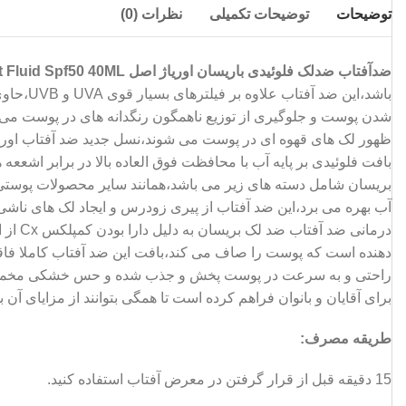
توضیحات
توضیحات تکمیلی
نظرات (0)
ضدآفتاب ضدلک فلوئیدی باریسان اوریاژ اصل Uriage Bariesun Anti-Brown Spot Fluid Spf50 40ML
ظهور لک های قهوه ای در پوست می شوند،نسل جدید ضد آفتاب اوریا
آب بهره می برد،این ضد آفتاب از پیری زودرس و ایجاد لک های ناشی 
درمان
دهنده است که پوست را صاف می کند،بافت این ضد آفتاب کاملا فا
راحتی و به سرعت در پوست پخش و جذب شده و حس خشکی مخملی در پو
برای آقایان و بانوان فراهم کرده است تا همگی بتوانند از مزایای 
طریقه مصرف:
15 دقیقه قبل از قرار گرفتن در معرض آفتاب استفاده کنید.