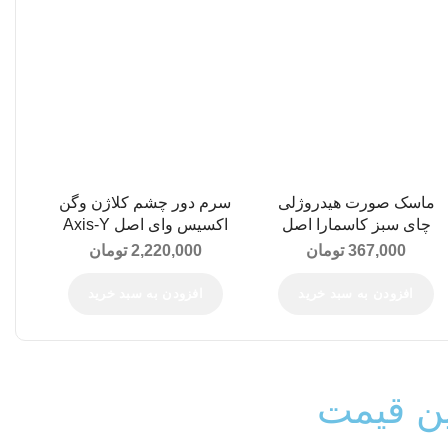
ماسک صورت هیدروژلی
سرم دور چشم کلاژن وگن
ژ
چای سبز کاسمارا اصل
اکسیس وای اصل Axis-Y
صور
Vegan Collagen Eye
Casmara Tea Tree Jelly
367,000
تومان
2,220,000
تومان
Wash
Serum 10ML
Mask 100ML
افزودن به سبد خرید
افزودن به سبد خرید
ین قیمت