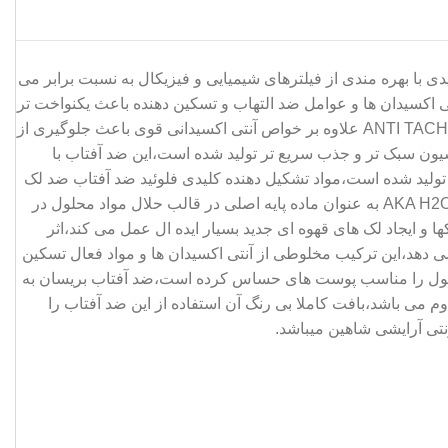
 با بهره مندی از فیلترهای شیمیایی و فیزیکال به نسبت برابر می
 با بهره مندی از سه عامل ضد لک قوی،آنتی اکسیدان ها و عوامل ضد التهاب و تسکین دهنده باعث یکنواخت تر
شدن پوست و جلوگیری از توزیع ناهمگون رنگدانه های در پوست می شود،ویتامین E و مشتقی از ویتامین C در ضد آفتاب بریسان مدل ANTI TACHES علاوه بر خواص آنتی اکسیدانی قوی باعث جلوگیری از
یون سبک تر و جذب سریع تر تولید شده است،این ضد آفتاب با
فتاب و همچنین نور آبی مناسب پوست های حساس تولید شده است،مواد تشکیل دهنده کلیدی فلوئید ضد آفتاب ضد لک
بریسان شامل دسته های زیر می باشد،همانند سایر محصولات پوستی با کیفیت،کرم ضد آفتاب روشن کننده و ضد لک بریسان اوریاژ نیز از AKA H2O به عنوان ماده پایه اصلی در قالب حلال مواد محلول در
و ایجاد لک های قهوه ای جدید بسیار ایده ال عمل می کند،اثر
و رنگدانه های تیره را کاهش می دهد،این ترکیب مخلوطی از آنتی اکسیدان ها و مواد فعال تسکین
محصول را مناسب پوست های حساس کرده است،ضد آفتاب بریسان به
ی باشد،بافت کاملا بی رنگ آن استفاده از این ضد آفتاب را
نتی آرایشی شاهین میباشد.