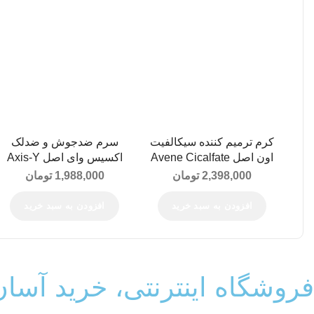
کرم ترمیم کننده سیکالفیت
سرم ضدجوش و ضدلک
اون اصل Avene Cicalfate
اکسیس وای اصل Axis-Y
Spot The Difference
Restorative Cream 40ML
2,398,000
تومان
1,988,000
تومان
Blemish Threatment 15ML
افزودن به سبد خرید
افزودن به سبد خرید
فروشگاه اینترنتی، خرید آسا