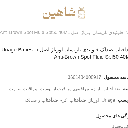
 اوریاژ اصل Uriage Bariesun Anti-Brown Spot Fluid Spf50 40ML
ضدآفتاب ضدلک فلوئیدی باریسان اوریاژ اصل Uriage Bariesun
Anti-Brown Spot Fluid Spf50 4
اسه محصول:
3661434008917
ه:
ضد آفتاب
,
لوازم مراقبتی
,
مراقبت از پوست
,
مراقبت صورت
چسب:
Uriage
,
اوریاژ
,
ضدآفتاب
,
کرم ضدآفتاب و ضدلک
گی های محصول
گی محصول: