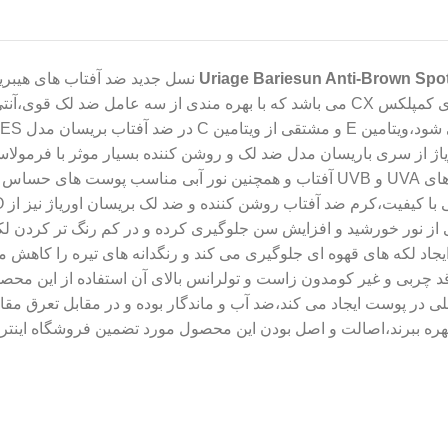
نسل جدید ضد آفتاب های هیبریدی
باشد،این ضد آفتاب علاوه بر فیلترهای بسیار قوی UVA و UVB،حاوی کمپلکس CX می باشد که
ژ از سری باریسان مدل ضد لک و روشن کننده بسیار موثر با فرمولاس
بافت فلوئیدی بر پایه آب با محافظت فوق العاده بالا در برابر اشععه های UVA و UVB آ
از نور خورشید و افزایش سن جلوگیری کرده و در کم رنگ تر کردن لکها 
ی ضد آفتاب ضد لک بریسان به دلیل دارا بودن کمپلکس Cx از ایجاد لکه های قهوه ای جلوگیری می کند 
قد چربی و غیر کومدون زاست و تولرانس بالای آن استفاده از این 
ست ایجاد می کند،ضد آب و ماندگار بوده و در مقابل تعرق مقاوم م
آن بهره ببرند،اصالت و اصل بودن این محصول مورد تضمین فروشگاه اینتر