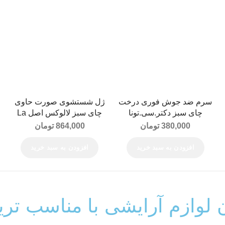
سرم ضد جوش فوری درخت
ژل شستشوی صورت حاوی
چای سبز دکتر.سی.تونا
چای سبز لالوکس اصل La
Lux Purifying Green Tea
Dr.C.Tuna Tea Tree Sos
380,000
تومان
864,000
تومان
Wash Gel 400ML
Serum
افزودن به سبد خرید
افزودن به سبد خرید
ن لوازم آرایشی با مناسب تر