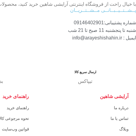
با خیال راحت از فروشگاه اینترنتی آرایشی شاهین خرید کنید، محصول
پــشــتــیــبــانــی مــشــتــریــان
شماره پشتیبانی:09146402901
شنبه تا پنجشنبه 11 صبح تا 21 شب
ایمیل : info@arayeshishahin.ir
ارسال سریع کالا
تیپاکس
بد
آرایشی شاهین
راهنمای خرید
درباره ما
راهنمای خرید
تماس با ما
نحوه مرجوعی کالا
وبلاگ
قوانین وب‌سایت